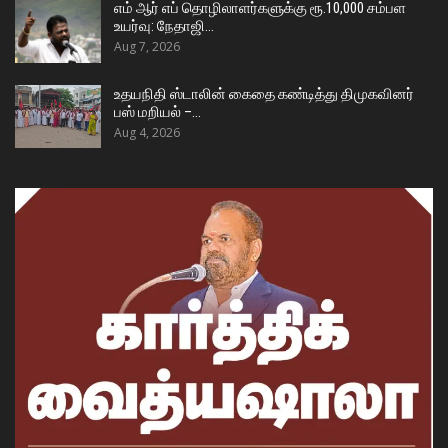
எம் ஆர் எப் தொழிலாளர்களுக்கு ரூ.10,000 சம்பள
உயர்வு: நேதாஜி…
Aug 7, 2026
உதயநிதி ஸ்டாலின் கைதை கண்டித்து திமுகவினர்
பஸ் மறியல் –…
Aug 4, 2026