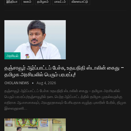
இந்தியா
உலகம்
தமிழகம்
மாவட்டம்
விளையாட்டு
அரசியல்
தஞ்சாவூர் ஆர்ப்பாட்டப் பேச்சு, உதயநிதி ஸ்டாலின் கைது –
தமிழக அரசியலில் பெரும் பரபரப்பு!
CHOLAN NEWS
Aug 4, 2026
தஞ்சாவூர் ஆர்ப்பாட்டப் பேச்சு: உதயநிதி ஸ்டாலின் கைது – தமிழக அரசியலில்
பெரும் பரபரப்பு! ​தஞ்சாவூரில் நடைபெற்ற ஆர்ப்பாட்டத்தில் தமிழக முதல்வருக்கு
எதிராக ஆபாசமாகவும், அவதூறாகவும் பேசியதாக எழுந்த புகாரின் பேரில், திமுக
இளைஞரணி…