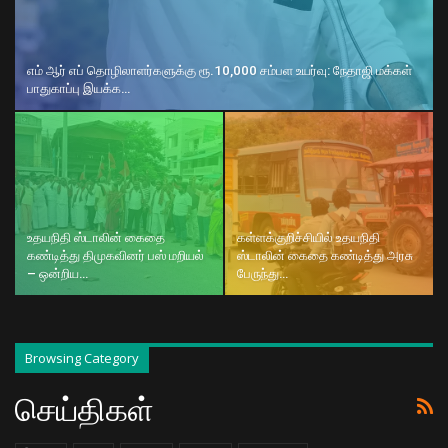
எம் ஆர் எப் தொழிலாளர்களுக்கு ரூ.10,000 சம்பள உயர்வு: நேதாஜி மக்கள்
பாதுகாப்பு இயக்க…
உதயநிதி ஸ்டாலின் கைதை
கள்ளக்குறிச்சியில் உதயநிதி
கண்டித்து திமுகவினர் பஸ் மறியல்
ஸ்டாலின் கைதை கண்டித்து அரசு
– ஒன்றிய…
பேருந்து…
Browsing Category
செய்திகள்