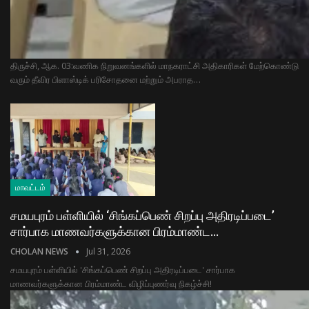
​திருச்சி, ஆக. 03: ​வணிக நிறுவனங்களில் மாநகராட்சி அதிகாரிகள் மேற்கொண்டு
வரும் தீவிர பிளாஸ்டிக் பரிசோதனை மற்றும் அபராத…
மாவட்டம்
சமயபுரம் பள்ளியில் ‘சிங்கப்பெண் சிறப்பு அதிரடிப்படை’
சார்பாக மாணவர்களுக்கான பிரம்மாண்ட…
CHOLAN NEWS
Jul 31, 2026
சமயபுரம் பள்ளியில் 'சிங்கப்பெண் சிறப்பு அதிரடிப்படை' சார்பாக
மாணவர்களுக்கான பிரம்மாண்ட விழிப்புணர்வு நிகழ்ச்சி!