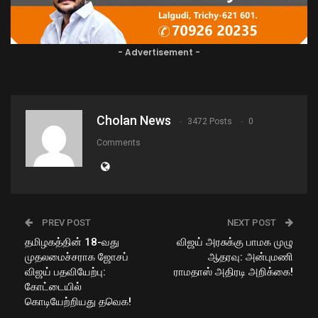
- Advertisement -
Cholan News
3472 Posts
0
Comments
PREV POST
NEXT POST
தமிழகத்தின் 18-வது
விஜய் அரசுக்கு பாமக முழு
முதலமைச்சராக ஜோசப்
ஆதரவு: அன்புமணி
விஜய் பதவியேற்பு:
ராமதாஸ் அதிரடி அறிக்கை!
கோட்டையில்
கொடியேற்றியது தவெக!