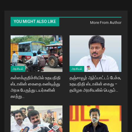
YOU MIGHT ALSO LIKE
More From Author
அரசியல்
அரசியல்
கள்ளக்குறிச்சியில் உதயநிதி
தஞ்சாவூர் ஆர்ப்பாட்டப் பேச்சு,
ஸ்டாலின் கைதை கண்டித்து
உதயநிதி ஸ்டாலின் கைது –
அரசு பேருந்து டயர்களின்
தமிழக அரசியலில் பெரும்…
காற்று…