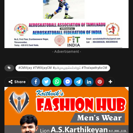
- Advertisement -
​#CMVijay ​#TVKVijayCM ​#தமிழகமுதல்வர்விஜய் ​#ThalapathyAsCM
Share