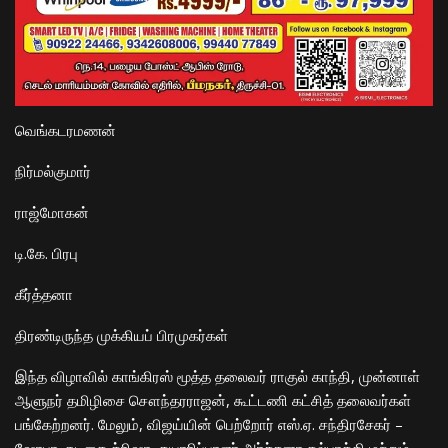
​வெங்கடரமணன்
​நிர்மல்குமார்
​ராஜ்மோகன்
​டி.கே. பிரபு
​கீர்த்தனா
​திரண்டிருந்த முக்கியப் பிரமுகர்கள்
​இந்த விழாவில் காங்கிரஸ் மூத்த தலைவர் ராகுல் காந்தி, முன்னாள்
ஆளுநர் தமிழிசை சௌந்தரராஜன், கூட்டணி கட்சித் தலைவர்கள்
பங்கேற்றனர். மேலும், விஜய்யின் பெற்றோர் எஸ்.ஏ. சந்திரசேகர் –
ஷோபா, நடிகை த்ரிஷா, தயாரிப்பாளர் அர்ச்சனா கல்பாத்தி மற்றும்