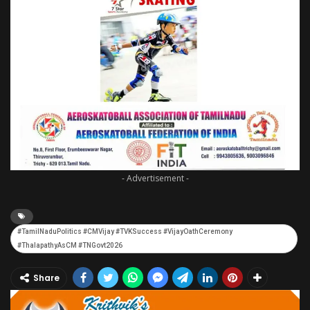
- Advertisement -
#TamilNaduPolitics #CMVijay #TVKSuccess #VijayOathCeremony
#ThalapathyAsCM #TNGovt2026
Share