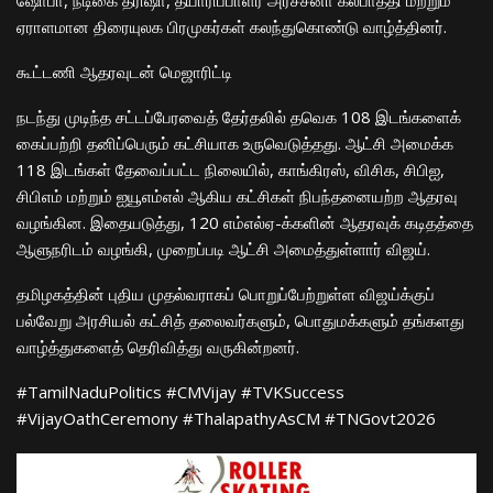
ஏராளமான திரையுலக பிரமுகர்கள் கலந்துகொண்டு வாழ்த்தினர்.
​கூட்டணி ஆதரவுடன் மெஜாரிட்டி
​நடந்து முடிந்த சட்டப்பேரவைத் தேர்தலில் தவெக 108 இடங்களைக்
கைப்பற்றி தனிப்பெரும் கட்சியாக உருவெடுத்தது. ஆட்சி அமைக்க
118 இடங்கள் தேவைப்பட்ட நிலையில், காங்கிரஸ், விசிக, சிபிஐ,
சிபிஎம் மற்றும் ஐயூஎம்எல் ஆகிய கட்சிகள் நிபந்தனையற்ற ஆதரவு
வழங்கின. இதையடுத்து, 120 எம்எல்ஏ-க்களின் ஆதரவுக் கடிதத்தை
ஆளுநரிடம் வழங்கி, முறைப்படி ஆட்சி அமைத்துள்ளார் விஜய்.
​தமிழகத்தின் புதிய முதல்வராகப் பொறுப்பேற்றுள்ள விஜய்க்குப்
பல்வேறு அரசியல் கட்சித் தலைவர்களும், பொதுமக்களும் தங்களது
வாழ்த்துகளைத் தெரிவித்து வருகின்றனர்.
​#TamilNaduPolitics #CMVijay #TVKSuccess
#VijayOathCeremony #ThalapathyAsCM #TNGovt2026