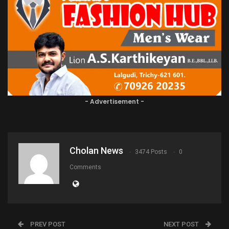
- Advertisement -
Cholan News
3474 Posts
0
Comments
PREV POST
NEXT POST