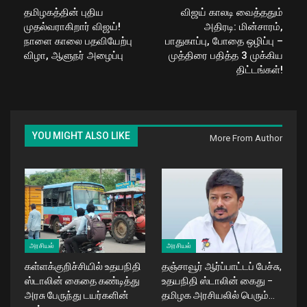
தமிழகத்தின் புதிய
விஜய் காலடி வைத்ததும்
முதல்வராகிறார் விஜய்!
அதிரடி: மின்சாரம்,
நாளை காலை பதவியேற்பு
பாதுகாப்பு, போதை ஒழிப்பு –
விழா, ஆளுநர் அழைப்பு
முத்திரை பதித்த 3 முக்கிய
திட்டங்கள்!
YOU MIGHT ALSO LIKE
More From Author
அரசியல்
அரசியல்
கள்ளக்குறிச்சியில் உதயநிதி
தஞ்சாவூர் ஆர்ப்பாட்டப் பேச்சு,
ஸ்டாலின் கைதை கண்டித்து
உதயநிதி ஸ்டாலின் கைது –
அரசு பேருந்து டயர்களின்
தமிழக அரசியலில் பெரும்…