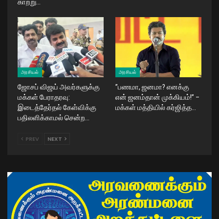
காற்று…
அரசியல்
அரசியல்
ஜோசப் விஜய் அவர்களுக்கு
​”பணமா, ஜனமா? எனக்கு
மக்கள் பேராதரவு:
என் ஜனம்தான் முக்கியம்!” –
இடைத்தேர்தல் கேள்விக்கு
மக்கள் மத்தியில் கர்ஜித்த…
பதிலளிக்காமல் சென்ற…
PREV
NEXT