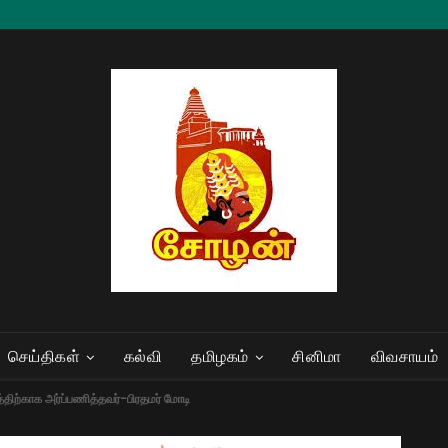
செய்திகள்
கல்வி
தமிழகம்
சினிமா
விவசாயம்
்திற்காக அர்ப்பணித்தவர்-பிரதமர் மோடி