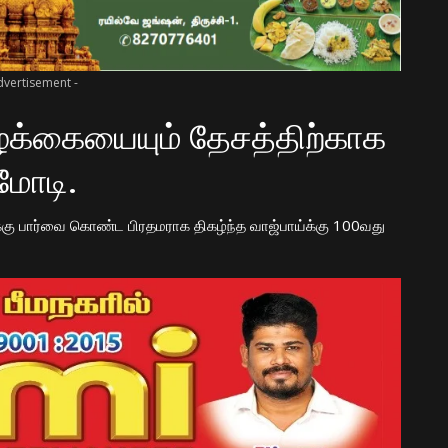
dvertisement -
ழ்க்கையையும் தேசத்திற்காக
 மோடி.
ு பார்வை கொண்ட பிரதமராக திகழ்ந்த வாஜ்பாய்க்கு 100வது