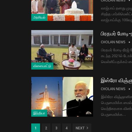
CHOLAN NEWS
வாஜ்பாய் தனது முழ
சிறந்த பார்லிமென
அரசியல்
வாஜ்பாய்க்கு 100வ
பிரதமர் மோடி-நீ
CHOLAN NEWS
பிரதமர் மோடி-நீரஜ் ச
கடந்த 2021ல் டோக்க
வெள்ளிப்பதக்கம் க
விளையாட்டு
இஸ்ரோ விஞ்ஞான
CHOLAN NEWS
இஸ்ரோ விஞ்ஞானிகளு
பெருமைமிக்க மைல்க
வெற்றிகரமாக விண்ண
இந்தியா
பெருமைமிக்க…
1
2
3
4
NEXT