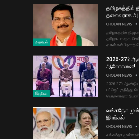
தமிழகத்தில் தி
தலைவராக அமி
CHOLAN NEWS
தமிழகத்தில் தி.மு.
தமிழக பா.ஜ.க. செய
அரசியல்
ஏ.என்.எஸ்.பிரசாத்
2026-27ம் ஆண
ஆலோசனை!
CHOLAN NEWS
2026-27ம் ஆண்டு 
பட்ஜெட் குறித்து, ட
இந்தியா
பொருளாதார நிபுணர
வங்கதேச முன்
இரங்கல்
CHOLAN NEWS
வங்கதேச முன்னாள் 