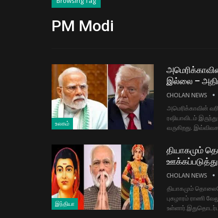
Browsing Tag
PM Modi
அமெரிக்காவின்
இல்லை – அதிபர்
CHOLAN NEWS
அமெரிக்காவின் வரி 
ரஷியாவிடம் இருந்த
உலகம்
வருகிறது. இவ்விவ
தியாகமும் 
ஊக்கப்படுத்து
CHOLAN NEWS
தியாகமும் தொலைநோ
புகழாரம் ராணி வேலு
இந்தியா
உள்ளார்.இதுதொடர்ப