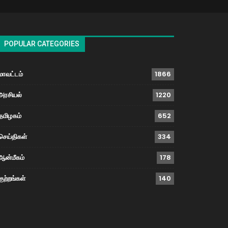
POPULAR CATEGORIES
மாவட்டம்
1866
அரசியல்
1220
தமிழகம்
652
செய்திகள்
334
ஆன்மீகம்
178
குற்றங்கள்
140