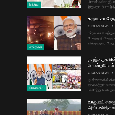
பிரதமர் கலிதா ஜியா
இந்தியா
இதுதொடர்பாக இந்த
கர்நாடகா பேருந
CHOLAN NEWS
கர்நாடகா பேருந்து 
பேருந்து தீப்பிடித்
உயிரிழந்தனர். மேலும
செய்திகள்
குழந்தைகளின்
வேண்டுகோள்
CHOLAN NEWS
குழந்தைகளின் விளை
ஜூனகத்தில் விளையா
விளையாட்டு
பங்கேற்று பேசியதாவ
வாஜ்பாய் தனத
அர்ப்பணித்தவர