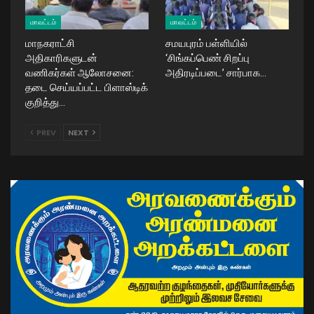
மாவட்டம்
மாவட்டம்
மாநகராட்சி
சமயபுரம் பள்ளியில்
அதிகாரிகளுடன்
‘சிங்கப்பெண் சிறப்பு
வணிகர்கள் ஆலோசனை:
அதிரடிப்படை’ சார்பாக…
தடை செய்யப்பட்ட பிளாஸ்டிக்
குறித்து…
PREV
NEXT