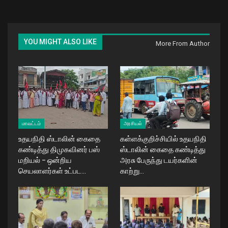
YOU MIGHT ALSO LIKE
More From Author
மாவட்டம்
அரசியல்
உதயநிதி ஸ்டாலின் கைதை
கள்ளக்குறிச்சியில் உதயநிதி
கண்டித்து திமுகவினர் பஸ்
ஸ்டாலின் கைதை கண்டித்து
மறியல் – ஒன்றிய
அரசு பேருந்து டயர்களின்
செயலாளர்கள் உட்பட…
காற்று…