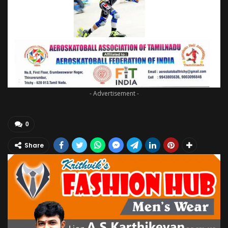
- Advertisement -
0
Share