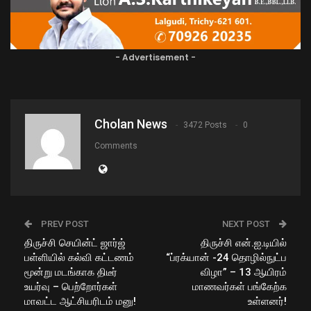
- Advertisement -
Cholan News
3472 Posts
0
Comments
PREV POST
NEXT POST
திருச்சி செயின்ட் ஜார்ஜ்
திருச்சி என்.ஐ.டியில்
பள்ளியில் கல்வி கட்டணம்
“ப்ரக்யான் -24 தொழில்நுட்ப
மூன்று மடங்காக திடீர்
விழா” – 13 ஆயிரம்
உயர்வு – பெற்றோர்கள்
மாணவர்கள் பங்கேற்க
மாவட்ட ஆட்சியரிடம் மனு!
உள்ளனர்!