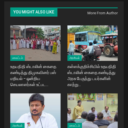
YOU MIGHT ALSO LIKE
More From Author
மாவட்டம்
அரசியல்
உதயநிதி ஸ்டாலின் கைதை
கள்ளக்குறிச்சியில் உதயநிதி
கண்டித்து திமுகவினர் பஸ்
ஸ்டாலின் கைதை கண்டித்து
மறியல் – ஒன்றிய
அரசு பேருந்து டயர்களின்
செயலாளர்கள் உட்பட…
காற்று…
அரசியல்
மாவட்டம்