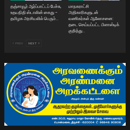
தஞ்சாவூர் ஆர்ப்பாட்டப் பேச்சு,
மாநகராட்சி
உதயநிதி ஸ்டாலின் கைது –
அதிகாரிகளுடன்
தமிழக அரசியலில் பெரும்…
வணிகர்கள் ஆலோசனை:
தடை செய்யப்பட்ட பிளாஸ்டிக்
குறித்து…
PREV
NEXT