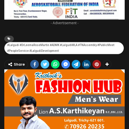
- Advertisement -
#Lalgudi #DrLeemaRoseMartin #ADMK #LalgudiMLA #TNAssembly #PublicMeet
#PeopleService #LalgudiDevelopment
Share