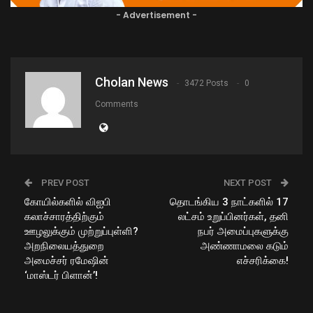
- Advertisement -
Cholan News
3472 Posts
0
Comments
PREV POST
NEXT POST
கோயில்களில் விஐபி
தொடங்கிய 3 நாட்களில் 17
கலாச்சாரத்திற்கும்
லட்சம் உறுப்பினர்கள், தனி
ஊழலுக்கும் முற்றுப்புள்ளி?
நபர் அமைப்புகளுக்கு
அறநிலையத்துறை
அண்ணாமலை கடும்
அமைச்சர் ரமேஷின்
எச்சரிக்கை!
‘மாஸ்டர் பிளான்’!