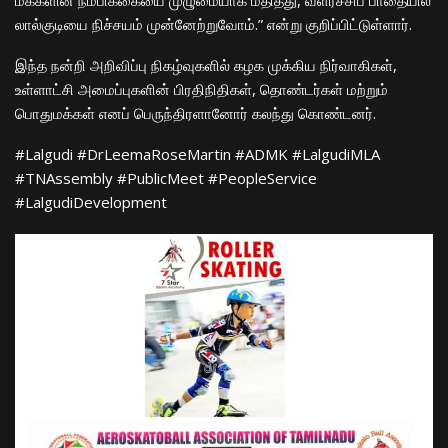
மக்களின் நம்பிக்கையை முழுமையாக மதித்து, வளர்ச்சிப் பாதையில்
லால்குடியை நிச்சயம் முன்னேற்றுவோம்.” என்று குறிப்பிட்டுள்ளார்.
​இந்த நன்றி அறிவிப்பு நிகழ்வுகளில் கழக முக்கிய நிர்வாகிகள்,
உள்ளாட்சி அமைப்புகளின் பிரதிநிதிகள், தொண்டர்கள் மற்றும்
பொதுமக்கள் எனப் பெருந்திரளானோர் கலந்து கொண்டனர்.
​#Lalgudi #DrLeemaRoseMartin #ADMK #LalgudiMLA
#TNAssembly #PublicMeet #PeopleService
#LalgudiDevelopment