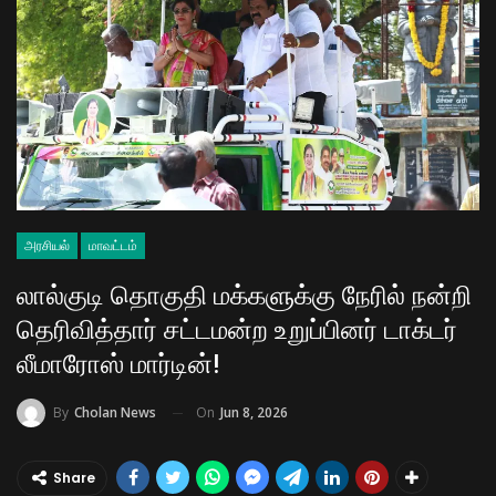
அரசியல்
மாவட்டம்
லால்குடி தொகுதி மக்களுக்கு நேரில் நன்றி
தெரிவித்தார் சட்டமன்ற உறுப்பினர் டாக்டர்
லீமாரோஸ் மார்டின்!
On
Jun 8, 2026
By
Cholan News
Share