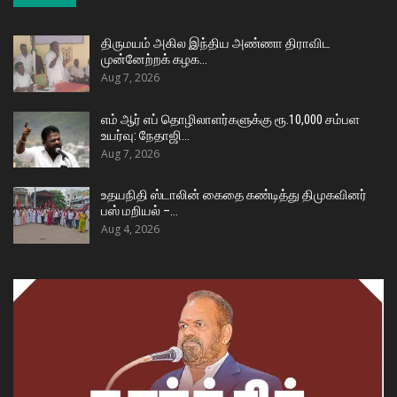
திருமயம் அகில இந்திய அண்ணா திராவிட
முன்னேற்றக் கழக…
Aug 7, 2026
எம் ஆர் எப் தொழிலாளர்களுக்கு ரூ.10,000 சம்பள
உயர்வு: நேதாஜி…
Aug 7, 2026
உதயநிதி ஸ்டாலின் கைதை கண்டித்து திமுகவினர்
பஸ் மறியல் –…
Aug 4, 2026