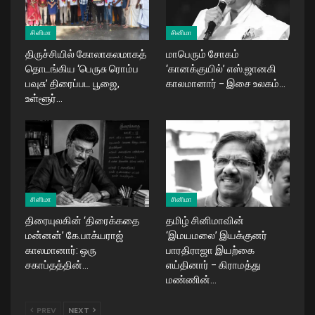
சினிமா
சினிமா
திருச்சியில் கோலாகலமாகத்
மாபெரும் சோகம்
தொடங்கிய ‘பெருசு ரொம்ப
‘கானக்குயில்’ எஸ்.ஜானகி
பவுசு’ திரைப்பட பூஜை,
காலமானார் – இசை உலகம்…
உள்ளூர்…
சினிமா
சினிமா
திரையுலகின் ‘திரைக்கதை
தமிழ் சினிமாவின்
மன்னன்’ கே.பாக்யராஜ்
‘இமயமலை’ இயக்குனர்
காலமானார்: ஒரு
பாரதிராஜா இயற்கை
சகாப்தத்தின்…
எய்தினார் – கிராமத்து
மண்ணின்…
PREV
NEXT