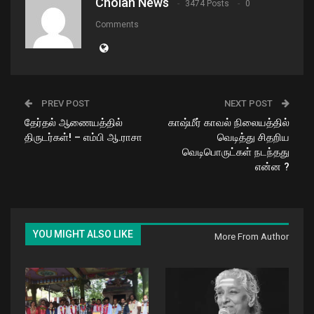
Cholan News
3474 Posts
0
Comments
PREV POST
NEXT POST
தேர்தல் ஆணையத்தில்
காஷ்மீர் காவல் நிலையத்தில்
திருடர்கள்! – எம்பி ஆ.ராசா
வெடித்து சிதறிய
வெடிபொருட்கள் நடந்தது
என்ன ?
YOU MIGHT ALSO LIKE
More From Author