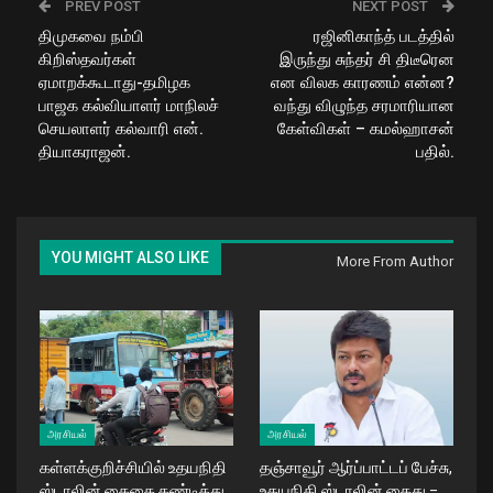
PREV POST
NEXT POST
திமுகவை நம்பி
ரஜினிகாந்த் படத்தில்
கிறிஸ்தவர்கள்
இருந்து சுந்தர் சி திடீரென
ஏமாறக்கூடாது-தமிழக
என விலக காரணம் என்ன?
பாஜக கல்வியாளர் மாநிலச்
வந்து விழுந்த சரமாரியான
செயலாளர் கல்வாரி என்.
கேள்விகள் – கமல்ஹாசன்
தியாகராஜன்.
பதில்.
YOU MIGHT ALSO LIKE
More From Author
அரசியல்
அரசியல்
கள்ளக்குறிச்சியில் உதயநிதி
தஞ்சாவூர் ஆர்ப்பாட்டப் பேச்சு,
ஸ்டாலின் கைதை கண்டித்து
உதயநிதி ஸ்டாலின் கைது –