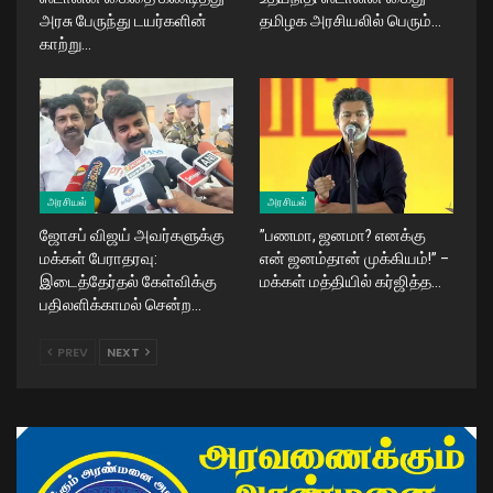
அரசு பேருந்து டயர்களின்
தமிழக அரசியலில் பெரும்…
காற்று…
அரசியல்
அரசியல்
ஜோசப் விஜய் அவர்களுக்கு
​”பணமா, ஜனமா? எனக்கு
மக்கள் பேராதரவு:
என் ஜனம்தான் முக்கியம்!” –
இடைத்தேர்தல் கேள்விக்கு
மக்கள் மத்தியில் கர்ஜித்த…
பதிலளிக்காமல் சென்ற…
PREV
NEXT