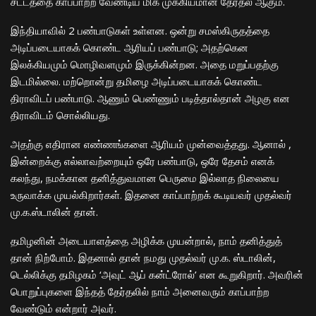
சட்டத்தை காப்பாற்ற வேண்டிய மிக முக்கியமான தேர்தல் ஆகும்.
இந்தியாவில் 2 பண்பாடுகள் உள்ளன. ஒன்று சமஸ்கிருதத்தை
அடிப்படையாகக் கொண்ட ஆரியப் பண்பாடு; அதற்கென
இலக்கியமும் மொழிவளமும் இருக்கின்றன. அதை மறுப்பதற்கு
இடமில்லை. மற்றொன்று தமிழை அடிப்படையாகக் கொண்ட
திராவிடப் பண்பாடு. ஆணும் பெண்ணும் படித்தால்தான் அழகு என
திராவிடம் சொல்லியது.
அதற்கு எதிரான எண்ணங்களை ஆரியம் முன்வைத்தது. ஆனால் ,
இன்றைக்கு எல்லாவற்றையும் ஒரே பண்பாடு, ஒரே தேசம் எனக்
கலந்து, நமக்கான தனித்துவமான பெருமை இல்லாத நிலையை
உருவாக்க முயல்கிறார்கள். இதனை காப்பாற்றக் கூடியவர் முதல்வர்
மு.க.ஸ்டாலின் தான்.
தமிழனின் அடையாளத்தை அழிக்க முயன்றால், நாம் தனித்துத்
தான் நிற்போம். இதனால் தான் நமது முதல்வர் மு.க. ஸ்டாலின்,
டெல்லிக்கு தமிழகம் ‘அவுட் ஆப் கன்ட்ரோல்’ என கூறுகிறார். அவரின்
பொறுப்புகளை இந்தத் தேர்தலில் நாம் அனைவரும் காப்பாற்ற
வேண்டும் என்றார் அவர்.