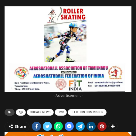
- Advertisement -
bjp
CHOALN NEWS
Dmk
ELECTION COMMISION
Share