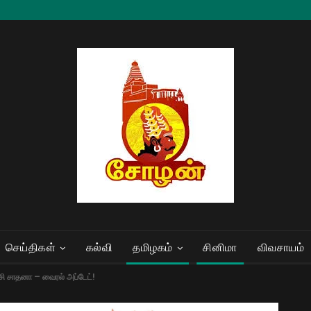
செய்திகள்
கல்வி
தமிழகம்
சினிமா
விவசாயம்
்சி சாதனா – வைரல் அப்டேட்!