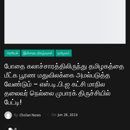
அரசியல்
இன்றைய நிகழ்வுகள்
தமிழகம்
போதை கலாச்சாரத்திலிருந்து தமிழகத்தை
மீட்க பூரண மதுவிலக்கை அமல்படுத்த
வேண்டும் – எஸ்.டி.பி.ஐ கட்சி மாநில
தலைவர் நெல்லை முபாரக் திருச்சியில்
பேட்டி!
On
Jun 28, 2024
By
Cholan News
0