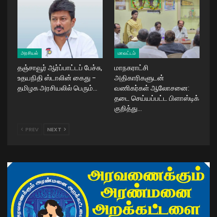
அரசியல்
மாவட்டம்
தஞ்சாவூர் ஆர்ப்பாட்டப் பேச்சு,
மாநகராட்சி
உதயநிதி ஸ்டாலின் கைது –
அதிகாரிகளுடன்
தமிழக அரசியலில் பெரும்…
வணிகர்கள் ஆலோசனை:
தடை செய்யப்பட்ட பிளாஸ்டிக்
குறித்து…
PREV
NEXT