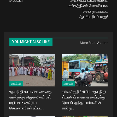
அப்டேட்!
இணைப்பு விவசாயிகள்
சங்கத்தினர் பேரணியாக
சென்று மாவட்ட
ஆட்சியரிடம் மனு!
YOU MIGHT ALSO LIKE
More From Author
மாவட்டம்
அரசியல்
உதயநிதி ஸ்டாலின் கைதை
கள்ளக்குறிச்சியில் உதயநிதி
கண்டித்து திமுகவினர் பஸ்
ஸ்டாலின் கைதை கண்டித்து
மறியல் – ஒன்றிய
அரசு பேருந்து டயர்களின்
செயலாளர்கள் உட்பட…
காற்று…