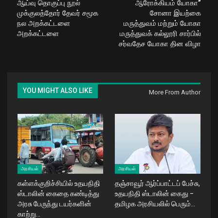
ஆய்வு தொகுப்பு நூல்
ஆரோக்கியம் யோகா”
முக்குலத்தோர் தேவர் சமூக
சோனா இயற்கை
நல அறக்கட்டளை
மருத்துவம் மற்றும் யோகா
அறக்கட்டளை
மருத்துவக் கல்லூரி சார்பில்
சர்வதேச யோகா தின விழா
YOU MIGHT ALSO LIKE
More From Author
அரசியல்
அரசியல்
கள்ளக்குறிச்சியில் உதயநிதி
தஞ்சாவூர் ஆர்ப்பாட்டப் பேச்சு,
ஸ்டாலின் கைதை கண்டித்து
உதயநிதி ஸ்டாலின் கைது –
அரசு பேருந்து டயர்களின்
தமிழக அரசியலில் பெரும்…
காற்று…