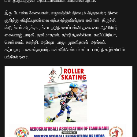
மனிதநேயத்தின் அடையாளமாக பார்க்கின்றோம்.
இது போன்ற சேவைகள், சமூகத்தில் நிலவும் ஆதரவற்ற நிலை
குறித்து விழிப்புணர்வை ஏற்படுத்துகின்றன என்றார். திருச்சி
ஸ்ரீரங்கம் கிழக்கு ரங்கா நடுநிலைப்பள்ளி தலைமை ஆசிரியர்
சைவராஜ்,பாரதி, தாமோதரன், தர்ஷித்,மல்லிகா, கவிப்பிரியா,
சொர்ணம், சுகந்தி, அபிஷா, பாலு, முரளிதரன், அன்வர்,
சத்யநாராயணன்,குமார், பன்னீர்செல்வம் உட்பட பலர் நிகழ்ச்சியில்
பங்கேற்றனர்.