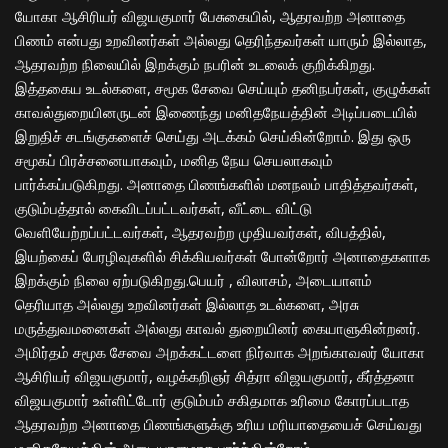
யோகா ஆசிரியர் விஜயகுமார் பேசுகையில், ஆதரவற்ற அனாதை
பிணம் என்பது உறவினர்கள் அல்லது தெரிந்தவர்கள் யாரும் இல்லாத,
ஆதரவற்ற நிலையில் இறக்கும் நபரின் உடலைக் குறிக்கிறது.
இத்தகைய உடல்களை, சமூக சேவை செய்யும் தனிநபர்கள், குழுக்கள்
காவல்துறையினருடன் இணைந்து மனிதநேயத்தின் அடிப்படையில்
இறுதிச் சடங்குகளைச் செய்து அடக்கம் செய்கின்றோம். இது ஒரு
சமூகப் பிரச்சனையாகவும், மனித நேய செயலாகவும்
பார்க்கப்படுகிறது. அனாதை பிணங்களில் மனநலம் பாதித்தவர்கள்,
குடும்பத்தால் கைவிடப்பட்டவர்கள், வீட்டை விட்டு
வெளியேற்றப்பட்டவர்கள், ஆதரவற்ற முதியவர்கள், விபத்தில்,
இயற்கைப் பேரழிவுகளில் சிக்கியவர்கள் போன்றோர் அனாதைகளாக
இறக்கும் நிலை ஏற்படுகிறது.பெயர் , விலாசம், அடையாளம்
தெரியாத அல்லது உறவினர்கள் இல்லாத உடல்களை, அரசு
மருத்துவமனைகள் அல்லது காவல் துறையினர் கையாளுகின்றனர்.
அமிர்தம் சமூக சேவை அறக்கட்டளை நிர்வாக அறங்காவலர் யோகா
ஆசிரியர் விஜயகுமார், வழக்கறிஞர் சித்ரா விஜயகுமார், கீர்த்தனா
விஜயகுமார் உள்ளிட்டோர் குடும்பம் சகிதமாக உரிமை கோரப்படாத
ஆதரவற்ற அனாதை பிணங்களுக்கு உரிய மரியாதையைச் செய்வது