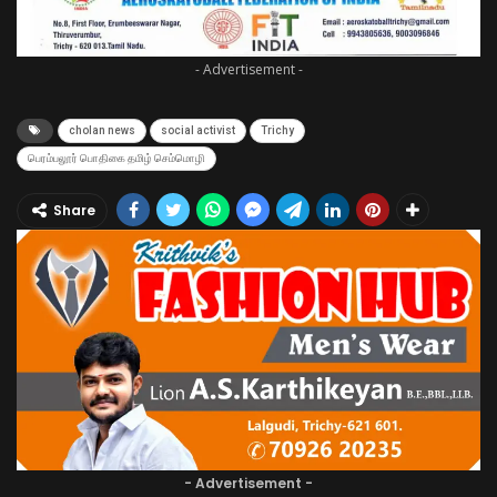
- Advertisement -
cholan news
social activist
Trichy
பெரம்பலூர் பொதிகை தமிழ் செம்மொழி
Share
- Advertisement -