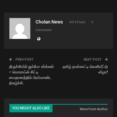
Cholan News
3474 Posts
0
Comments
PREV POST
NEXT POST
திருச்சியில் ஜம்போ சர்க்கஸ்
தமிழ் நாள்காட்டி வெளியீட்டு
– மொராய்ஸ் சிட்டி
விழா!
மைதானத்தில் பிரம்மாண்ட
நிகழ்ச்சி.
YOU MIGHT ALSO LIKE
More From Author