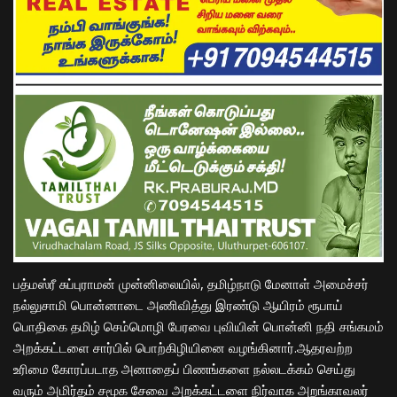
பத்மஸ்ரீ சுப்புராமன் முன்னிலையில், தமிழ்நாடு மேனாள் அமைச்சர்
நல்லுசாமி பொன்னாடை அணிவித்து இரண்டு ஆயிரம் ரூபாய்
பொதிகை தமிழ் செம்மொழி பேரவை புவியின் பொன்னி நதி சங்கமம்
அறக்கட்டளை சார்பில் பொற்கிழியினை வழங்கினார்.ஆதரவற்ற
உரிமை கோரப்படாத அனாதைப் பிணங்களை நல்லடக்கம் செய்து
வரும் அமிர்தம் சமூக சேவை அறக்கட்டளை நிர்வாக அறங்காவலர்