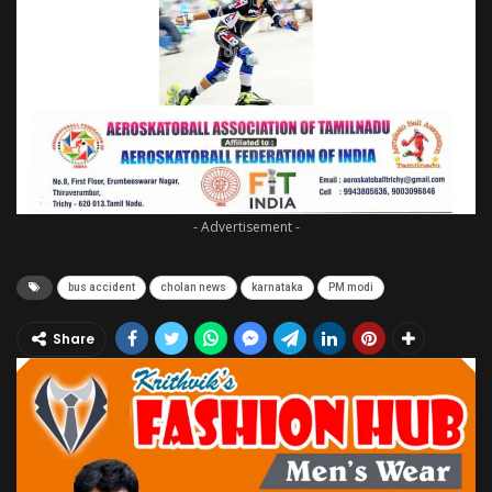
- Advertisement -
bus accident
cholan news
karnataka
PM modi
Share