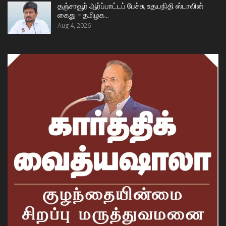
தஞ்சாவூர் ஆர்ப்பாட்டப் பேச்சு, உதயநிதி ஸ்டாலின்
கைது – தமிழக…
Aug 4, 2026