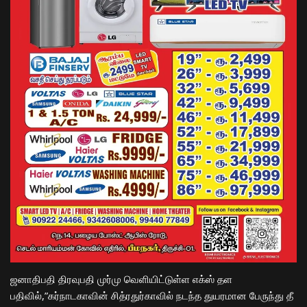
ஜனாதிபதி திரவுபதி முர்மு வெளியிட்டுள்ள எக்ஸ் தள
பதிவில்,”கர்நாடகாவின் சித்ரதுர்காவில் நடந்த துயரமான பேருந்து தீ