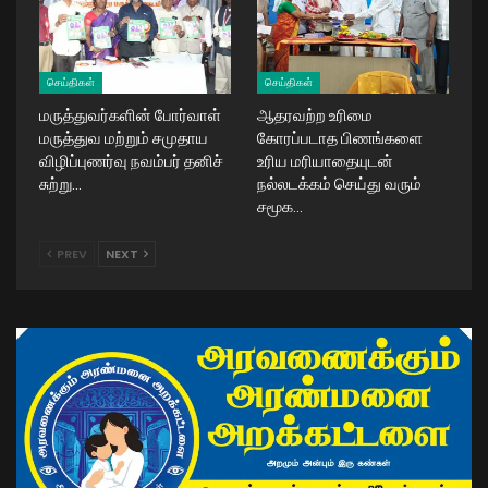
செய்திகள்
செய்திகள்
மருத்துவர்களின் போர்வாள்
ஆதரவற்ற உரிமை
மருத்துவ மற்றும் சமுதாய
கோரப்படாத பிணங்களை
விழிப்புணர்வு நவம்பர் தனிச்
உரிய மரியாதையுடன்
சுற்று…
நல்லடக்கம் செய்து வரும்
சமூக…
PREV
NEXT