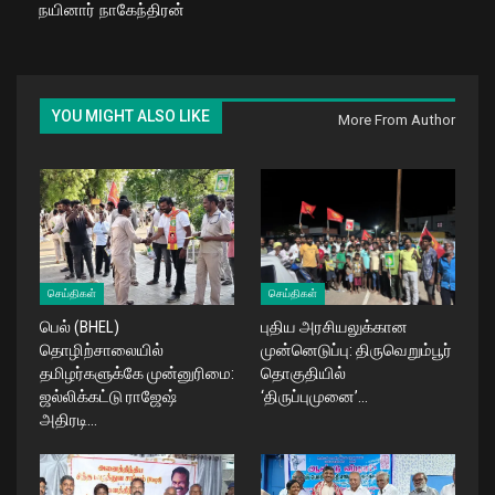
நயினார் நாகேந்திரன்
YOU MIGHT ALSO LIKE
More From Author
செய்திகள்
செய்திகள்
பெல் (BHEL)
புதிய அரசியலுக்கான
தொழிற்சாலையில்
முன்னெடுப்பு: திருவெறும்பூர்
தமிழர்களுக்கே முன்னுரிமை:
தொகுதியில்
ஜல்லிக்கட்டு ராஜேஷ்
‘திருப்புமுனை’…
அதிரடி…