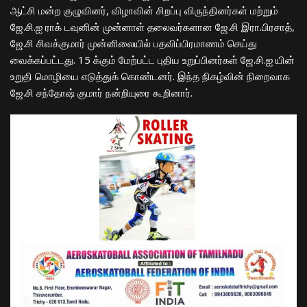
ஆட்சி மன்ற குழுவினர், விழாவின் சிறப்பு விருந்தினர்கள் மற்றும்
ஜே.சி.ஐ ராக் டவுனின் முன்னாள் தலைவர்களான ஜே.சி இரா.பிரசாத்,
ஜே.சி சிவக்குமார் முன்னிலையில் பதவிப்பிரமாணம் செய்து
வைக்கப்பட்டது. 15 க்கும் மேற்பட்ட புதிய உறுப்பினர்கள் ஜே.சி.ஐ யின்
உறுதி மொழியை எடுத்துக் கொண்டனர். இந்த நிகழ்வின் நிறைவாக
ஜே.சி சந்தோஷ் குமார் நன்றியுரை கூறினார்.