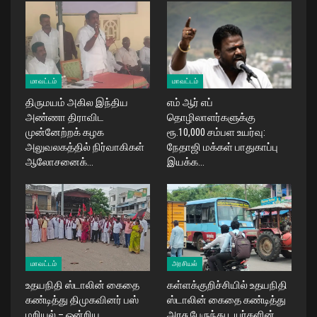
மாவட்டம்
மாவட்டம்
திருமயம் அகில இந்திய
எம் ஆர் எப்
அண்ணா திராவிட
தொழிலாளர்களுக்கு
முன்னேற்றக் கழக
ரூ.10,000 சம்பள உயர்வு:
அலுவலகத்தில் நிர்வாகிகள்
நேதாஜி மக்கள் பாதுகாப்பு
ஆலோசனைக்…
இயக்க…
மாவட்டம்
அரசியல்
உதயநிதி ஸ்டாலின் கைதை
கள்ளக்குறிச்சியில் உதயநிதி
கண்டித்து திமுகவினர் பஸ்
ஸ்டாலின் கைதை கண்டித்து
மறியல் – ஒன்றிய
அரசு பேருந்து டயர்களின்