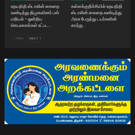
உதயநிதி ஸ்டாலின் கைதை
கள்ளக்குறிச்சியில் உதயநிதி
கண்டித்து திமுகவினர் பஸ்
ஸ்டாலின் கைதை கண்டித்து
மறியல் – ஒன்றிய
அரசு பேருந்து டயர்களின்
செயலாளர்கள் உட்பட…
காற்று…
PREV
NEXT