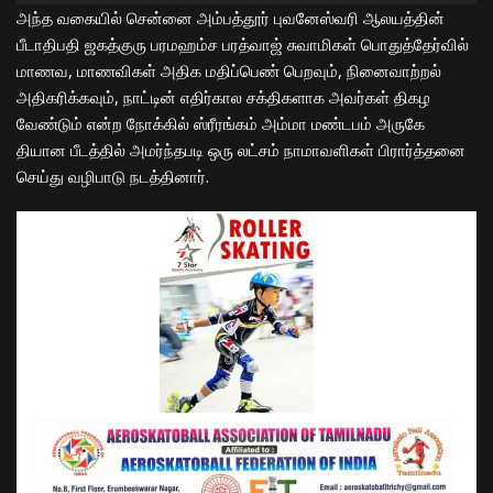
அந்த வகையில் சென்னை அம்பத்தூர் புவனேஸ்வரி ஆலயத்தின்
பீடாதிபதி ஜகத்குரு பரமஹம்ச பரத்வாஜ் சுவாமிகள் பொதுத்தேர்வில்
மாணவ, மாணவிகள் அதிக மதிப்பெண் பெறவும், நினைவாற்றல்
அதிகரிக்கவும், நாட்டின் எதிர்கால சக்திகளாக அவர்கள் திகழ
வேண்டும் என்ற நோக்கில் ஸ்ரீரங்கம் அம்மா மண்டபம் அருகே
தியான பீடத்தில் அமர்ந்தபடி ஒரு லட்சம் நாமாவளிகள் பிரார்த்தனை
செய்து வழிபாடு நடத்தினார்.