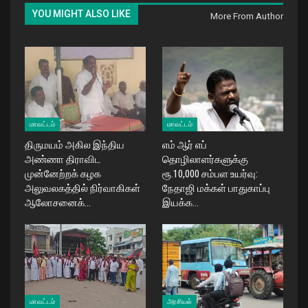
YOU MIGHT ALSO LIKE
More From Author
மாவட்டம்
மாவட்டம்
திருமயம் அகில இந்திய
எம் ஆர் எப்
அண்ணா திராவிட
தொழிலாளர்களுக்கு
முன்னேற்றக் கழக
ரூ.10,000 சம்பள உயர்வு:
அலுவலகத்தில் நிர்வாகிகள்
நேதாஜி மக்கள் பாதுகாப்பு
ஆலோசனைக்…
இயக்க…
மாவட்டம்
அரசியல்