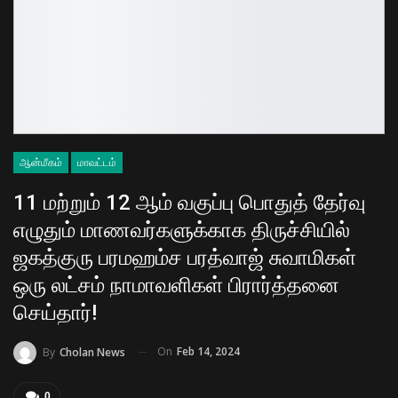
ஆன்மீகம்
மாவட்டம்
11 மற்றும் 12 ஆம் வகுப்பு பொதுத் தேர்வு
எழுதும் மாணவர்களுக்காக திருச்சியில்
ஜகத்குரு பரமஹம்ச பரத்வாஜ் சுவாமிகள்
ஒரு லட்சம் நாமாவளிகள் பிரார்த்தனை
செய்தார்!
On
Feb 14, 2024
By
Cholan News
0