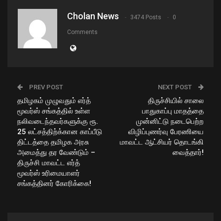
Cholan News
3474 Posts
0
Comments
PREV POST
NEXT POST
தமிழகம் முழுவதும் எர்த்
திருச்சியில் சாலை
மூவர்ஸ் சங்கத்தில் உள்ள
பாதுகாப்பு மாதத்தை
நலிவடைந்தவர்களுக்கு ரூ.
முன்னிட்டு நடைபெற்ற
25 லட்சத்திற்க்கான காப்பீடு
விழிப்புணர்வு பேரணியை
திட்டத்தை தமிழக அரசு
மாவட்ட ஆட்சியர் தொடங்கி
அமைத்து தர வேண்டும் –
வைத்தார்!
திருச்சி மாவட்ட எர்த்
மூவர்ஸ் உரிமையாளர்
சங்கத்தினர் கோரிக்கை!