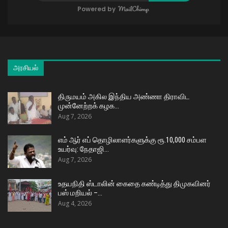
Powered by
அரசியல்
திருமயம் அகில இந்திய அண்ணா திராவிட
முன்னேற்றக் கழக…
Aug 7, 2026
எம் ஆர் எப் தொழிலாளர்களுக்கு ரூ.10,000 சம்பள
உயர்வு: நேதாஜி…
Aug 7, 2026
உதயநிதி ஸ்டாலின் கைதை கண்டித்து திமுகவினர்
பஸ் மறியல் –…
Aug 4, 2026