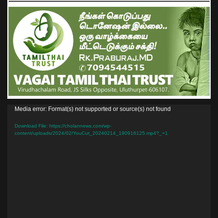
Video
Media error: Format(s) not supported or source(s) not found
Player
Download File: https://cholannews.com/wp-
content/uploads/2024/02/YouCut_20240214_190916125.mp4?_=1