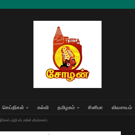
செய்திகள்
கல்வி
தமிழகம்
சினிமா
விவசாயம்
பிஎஸ் பற்றி ஸ்டாலின் விமர்சனம்.