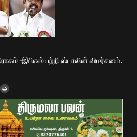
ோகம் -இபிஎஸ் பற்றி ஸ்டாலின் விமர்சனம்.