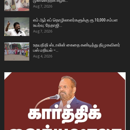
முன்னேற்றக் கழக…
Aug 7, 2026
எம் ஆர் எப் தொழிலாளர்களுக்கு ரூ.10,000 சம்பள
உயர்வு: நேதாஜி…
Aug 7, 2026
உதயநிதி ஸ்டாலின் கைதை கண்டித்து திமுகவினர்
பஸ் மறியல் –…
Aug 4, 2026