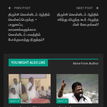
PREV POST
NEXT POST
திருச்சி கொள்ளிடம் ஆற்றில்
திருச்சி கொள்ளிடம் ஆற்றில்
வெள்ளப்பெருக்கு –
சரிந்து விழுந்த உயர் அழுத்த
பாதுகாப்பு
மின் கோபுரங்கள்!
காரணங்களுக்காக
கொள்ளிடம் பாலத்தில்
போக்குவரத்து நிறுத்தம்!
YOU MIGHT ALSO LIKE
More From Author
மாவட்டம்
மாவட்டம்