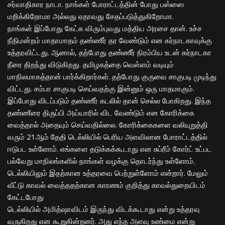
சர்வாதிகார நாடா. நாங்கள் போராட்டத்தின் போது பஸ்ஸை
மறிக்கிறோமா அல்லது ஏதாவது சேதப்படுத்துகிறோமா.
நாங்கள் இப்போது கேட்க விரும்புவது மத்திய அரசை தான். உச்ச
நீதிமன்றம் மாதாமாதம் தண்ணீர் தர வேண்டும் என கர்நாடகாவுக்கு
உத்தரவிட்டது. ஆனால், தற்போது தண்ணீர் நிரம்பிய உடன் கர்நாடகா
நீரை திறந்து விடுகிறது. தமிழகத்தை வெள்ளம் வடியும்
மாநிலமாகத்தான் பார்க்கிறார்கள். தற்போது குருவை சாகுபடி முடிந்து
விட்டது. சம்பா சாகுபடி செய்வதற்கு இன்னும் ஒரு மாதமாகும்.
இப்போது விடப்படும் தண்ணீர் கடலில் தான் செல்ல போகிறது. இந்த
தண்ணீரை திருப்பி அய்யாரில் விட வேண்டும் என கோரிக்கை
வைத்தால் அதையும் செய்வதில்லை. கோரிக்கைகளை வலியுறுத்தி
வரும் 21ஆம் தேதி டெல்லியில் பெரிய அளவிலான போராட்டத்தில்
ஈடுபட உள்ளோம். எங்களை தடுக்கக்கூடாது என சுப்ரீம் கோர்ட் உட்பட
பல்வேறு மாநிலங்களில் நாங்கள் வழக்கு தொடர்ந்து உள்ளோம்.
டெல்லியிலும் இதற்கான உத்தரவை பெற்றுள்ளோம் என்றார். மேலும்
வீட்டு காவல் வைத்ததற்கான காரணம் குறித்து காவல்துறையிடம்
கேட்டபோது
டெல்லியில் அமித்ஷாவிடம் இருந்து விடக்கூடாது என்று உத்தரவு
வருகிறது என கூறுகின்றனர். அது எந்த அளவு உண்மை என்று