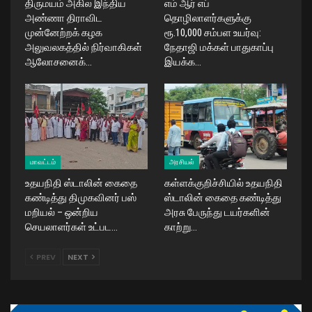
திருமயம் அகில இந்திய
எம் ஆர் எப்
அண்ணா திராவிட
தொழிலாளர்களுக்கு
முன்னேற்றக் கழக
ரூ.10,000 சம்பள உயர்வு:
அலுவலகத்தில் நிர்வாகிகள்
நேதாஜி மக்கள் பாதுகாப்பு
ஆலோசனைக்…
இயக்க…
மாவட்டம்
அரசியல்
உதயநிதி ஸ்டாலின் கைதை
கள்ளக்குறிச்சியில் உதயநிதி
கண்டித்து திமுகவினர் பஸ்
ஸ்டாலின் கைதை கண்டித்து
மறியல் – ஒன்றிய
அரசு பேருந்து டயர்களின்
செயலாளர்கள் உட்பட…
காற்று…
PREV
NEXT