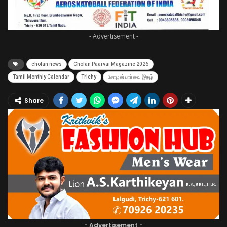
- Advertisement -
cholan news
Cholan Paarvai Magazine 2026
Tamil Monthly Calendar
Trichy
சோழன் பார்வை இதழ்
Share
- Advertisement -