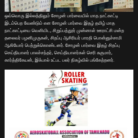
ஒவ்வொரு இல்லத்திலும் சோழன் பார்வையில் மாத நாட்காட்டி
இடம்பெற வேண்டும் என சோழன் பார்வை இதழ் தமிழ் மாத
நாட்காட்டியை வெளியிட, சிறுப்பத்தூர் முன்னாள் ஊராட்சி மன்ற
தலைவர் பழனிமுருகன், சிறப்பு ஆசிரியர் பாரதி பொன்னுச்சாமி
ஆகியோர் பெற்றுக்கொண்டனர். சோழன் பார்வை இதழ் சிறப்பு
செய்தியாளர் பாலச்சந்தர், செய்தியாளர்கள் செரி சுகுமார்,
கார்த்திகேயன், இக்பால் உட்பட பலர் நிகழ்வில் பங்கேற்றனர்.