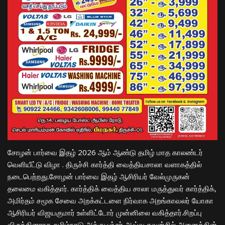
சோழன் பார்வை இதழ் 2026 ஆம் ஆண்டு தமிழ் மாத காலண்டர்
வெளியீட்டு விழா . திருச்சி கார்த்தி வைத்தியசாலா வளாகத்தில்
நடைபெற்றது.சோழன் பார்வை இதழ் ஆசிரியர் வேல்முருகன்
தலைமை வகித்தார். கார்த்திக் வைத்திய சாலா மருத்துவர் கார்த்திக்,
அமிர்தம் சமூக சேவை அறக்கட்டளை நிர்வாக அறங்காவலர் யோகா
ஆசிரியர் விஜயகுமார் உள்ளிட்டோர் முன்னிலை வகித்தார்.சிறப்பு
விருந்தினராக தமிழ்நாடு அக்குபஞ்சர் ஆய்வு கவுன்சில் அனைத்தின்