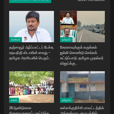
அரசியல்
தமிழகம்
தஞ்சாவூர் ஆர்ப்பாட்டப் பேச்சு,
கேரளாவுக்குக் கருங்கல்
உதயநிதி ஸ்டாலின் கைது –
ஜல்லி கொண்டு செல்லக்
தமிழக அரசியலில் பெரும்…
கட்டுப்பாடு: தமிழக முதல்வர்
விஜய்க்கு…
கல்வி
தமிழகம்
20ஆண்டுகால
கள்ளக்குறிச்சி மாவட்டத்தில்
நினைவுகளைப் புதுப்பித்த
அங்கன்வாடி மையத்தில்