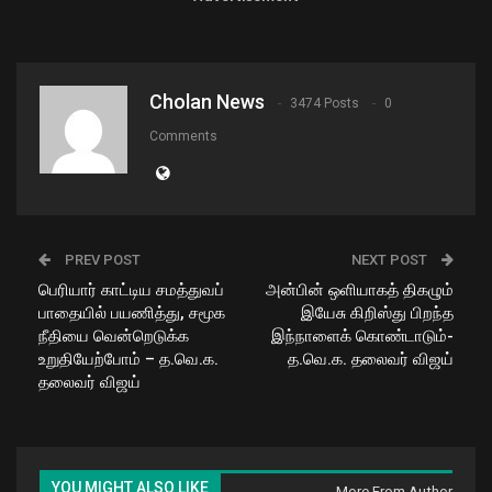
Cholan News
3474 Posts
0
Comments
PREV POST
NEXT POST
பெரியார் காட்டிய சமத்துவப்
அன்பின் ஒளியாகத் திகழும்
பாதையில் பயணித்து, சமூக
இயேசு கிறிஸ்து பிறந்த
நீதியை வென்றெடுக்க
இந்நாளைக் கொண்டாடும்-
உறுதியேற்போம் – த.வெ.க.
த.வெ.க. தலைவர் விஜய்
தலைவர் விஜய்
YOU MIGHT ALSO LIKE
More From Author