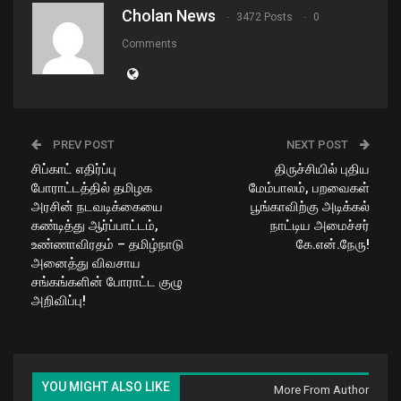
Cholan News
3472 Posts
0
Comments
PREV POST
NEXT POST
சிப்காட் எதிர்ப்பு
திருச்சியில் புதிய
போராட்டத்தில் தமிழக
மேம்பாலம், பறவைகள்
அரசின் நடவடிக்கையை
பூங்காவிற்கு அடிக்கல்
கண்டித்து ஆர்ப்பாட்டம்,
நாட்டிய அமைச்சர்
உண்ணாவிரதம் – தமிழ்நாடு
கே.என்.நேரு!
அனைத்து விவசாய
சங்கங்களின் போராட்ட குழு
அறிவிப்பு!
YOU MIGHT ALSO LIKE
More From Author