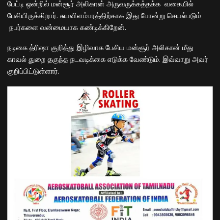
பேட்டி ஒன்றில் மன்சூர் அலிகான் அருவருக்கத்தக்க வகையில்
பேசியிருக்கிறார். சுயவிளம்பரத்திற்காக இது போன்று செயல்படும்
நபர்களை வன்மையாக கண்டிக்கிறேன்.
நடிகை த்ரிஷா குறித்து இழிவாக பேசிய மன்சூர் அலிகான் மீது
காவல் துறை தகுந்த நடவடிக்கை எடுக்க வேண்டும். இவ்வாறு அவர்
குறிப்பிட்டுள்ளார்.