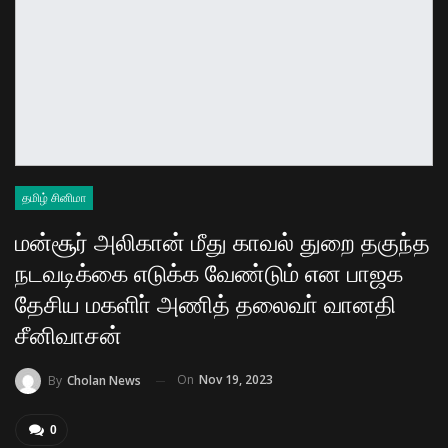
தமிழ் சினிமா
மன்சூர் அலிகான் மீது காவல் துறை தகுந்த
நடவடிக்கை எடுக்க வேண்டும் என பாஜக
தேசிய மகளிா் அணித் தலைவா் வானதி
சீனிவாசன்
On
Nov 19, 2023
By
Cholan News
0