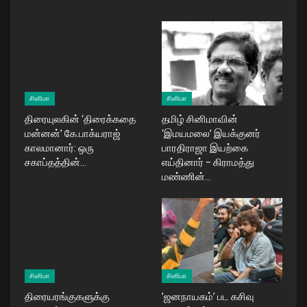
சினிமா
சினிமா
திரையுலகின் ‘திரைக்கதை
தமிழ் சினிமாவின்
மன்னன்’ கே.பாக்யராஜ்
‘இமயமலை’ இயக்குனர்
காலமானார்: ஒரு
பாரதிராஜா இயற்கை
சகாப்தத்தின்…
எய்தினார் – கிராமத்து
மண்ணின்…
சினிமா
சினிமா
திரையரங்குகளுக்கு
​’ஜனநாயகம்’ பட கசிவு