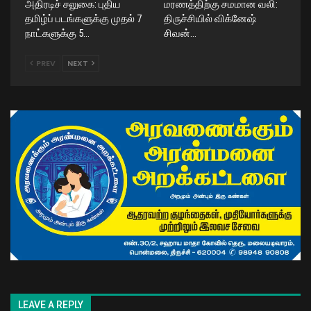
அதிரடிச் சலுகை: புதிய
மரணத்திற்கு சமமான வலி:
தமிழ்ப் படங்களுக்கு முதல் 7
திருச்சியில் விக்னேஷ்
நாட்களுக்கு 5…
சிவன்…
PREV
NEXT
LEAVE A REPLY