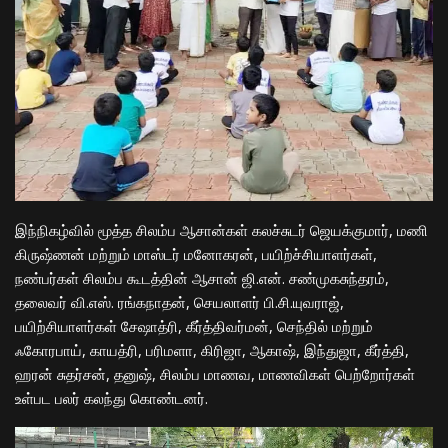
இந்நிகழ்வில் மூத்த சிலம்ப ஆசான்கள் கலச்சுடர் ஜெயக்குமார், மணி
கிருஷ்ணன் மற்றும் மாஸ்டர் மனோகரன், பயிற்ச்சியாளர்கள்,
நண்பர்கள் சிலம்ப கூடத்தின் ஆசான் ஜி.என். சண்முகசுந்தரம்,
தலைவர் வி.எஸ். ரங்கநாதன், செயலாளர் பி.சி.யுவராஜ்,
பயிற்சியாளர்கள் சேஷாத்ரி, கீர்த்திவர்மன், செந்தில் மற்றும்
ஃகோரபாய், காயத்ரி, பரிமளா, கிரிஜா, ஆகாஷ், இந்துஜா, கீர்த்தி,
ஹரன் சுதர்சன், தனுஷ், சிலம்ப மாணவ, மாணவிகள் பெற்றோர்கள்
உள்பட பலர் கலந்து கொண்டனர்.