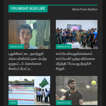
YOU MIGHT ALSO LIKE
More From Author
விளையாட்டு
விளையாட்டு
புதுக்கோட்டை குளத்தூர்
சாம்பியன்களுக்கெல்லாம்
அரசு பள்ளியில் நடைபெற்ற
சாம்பியன்! மூத்த வீரர்களை
குறுவட்டம் அளவிலான
வீழ்த்தி 13 வயது திருச்சி
சிலம்பப் போட்டி:…
சிறுமி…
கல்வி
விளையாட்டு