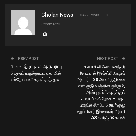
Cholan News
3472 Posts
0
Comments
PREV POST
NEXT POST
பிரசவ இறப்புகள் அதிகரிப்பு
சுவாமி விவேகானந்தர்
ஜெனட் மருத்துவமனையில்
நேஷனல் இன்ஸ்பிரேஷன்
உள்நோயாளிகளுக்குத் தடை
அவார்ட் 2026 விருதினை
என் குடும்பத்தினருக்கும்,
அன்பு தம்பிகளுக்கும்
சமர்ப்பிக்கிறேன் – பஜக
மாநில சிறப்பு செயற்குழு
உறுப்பினர் இளைஞர் அணி
AS கார்த்திகேயன்