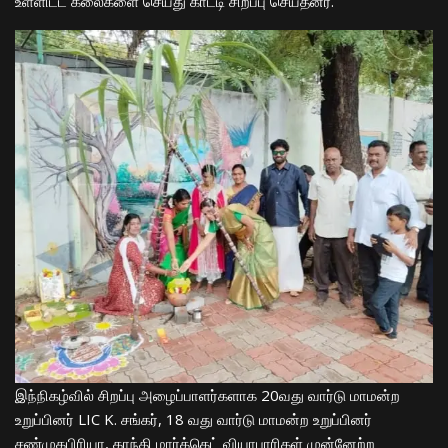
உள்ளிட்ட கலைகளை செய்து காட்டி சிறப்பு செய்தனர்.
இந்நிகழ்வில் சிறப்பு அழைப்பாளர்களாக 20வது வார்டு மாமன்ற
உறுப்பினர் LIC K. சங்கர், 18 வது வார்டு மாமன்ற உறுப்பினர்
சண்முகபிரியா, காந்தி மார்க்கெட் வியாபாரிகள் முன்னேற்ற