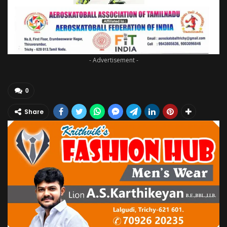
- Advertisement -
0
Share