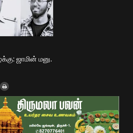
கு: ஜாமின் மனு.