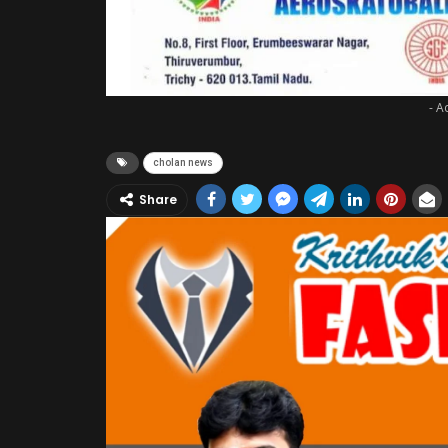
- A
cholan news
Share