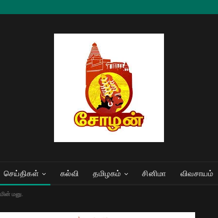
செய்திகள்
கல்வி
தமிழகம்
சினிமா
விவசாயம்
ின் மனு.