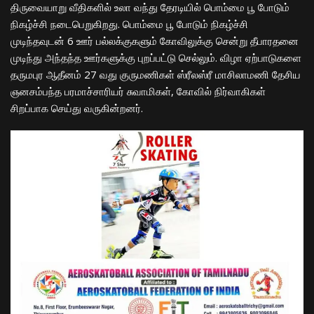
திருவையாறு வீதிகளில் உலா வந்து தேரடியில் பொம்மை பூ போடும்
நிகழ்ச்சி நடைபெறுகிறது. பொம்மை பூ போடும் நிகழ்ச்சி
முடிந்தவுடன் 6 ஊர் பல்லக்குகளும் கோவிலுக்கு சென்று தீபாரதனை
முடிந்து அந்தந்த ஊர்களுக்கு புறப்பட்டு செல்லும். விழா ஏற்பாடுகளை
தருமபுர ஆதீனம் 27 வது குருமணிகள் ஸ்ரீலஸ்ரீ மாசிலாமணி தேசிய
ஞனசம்பந்த பரமாச்சாரியர் சுவாமிகள், கோவில் நிர்வாகிகள்
சிறப்பாக செய்து வருகின்றனர்.