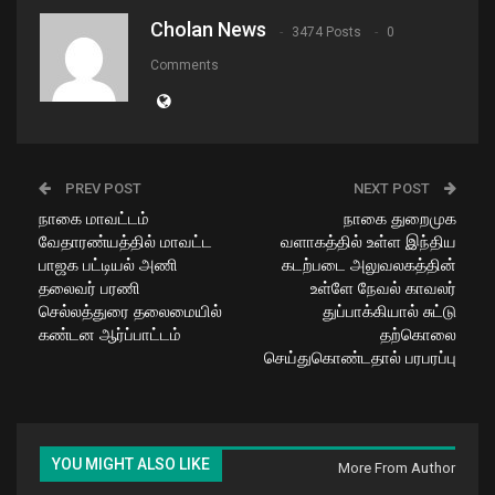
Cholan News
3474 Posts
0
Comments
PREV POST
NEXT POST
நாகை மாவட்டம்
நாகை துறைமுக
வேதாரண்யத்தில் மாவட்ட
வளாகத்தில் உள்ள இந்திய
பாஜக பட்டியல் அணி
கடற்படை அலுவலகத்தின்
தலைவர் பரணி
உள்ளே நேவல் காவலர்
செல்லத்துரை தலைமையில்
துப்பாக்கியால் சுட்டு
கண்டன ஆர்ப்பாட்டம்
தற்கொலை
செய்துகொண்டதால் பரபரப்பு
YOU MIGHT ALSO LIKE
More From Author