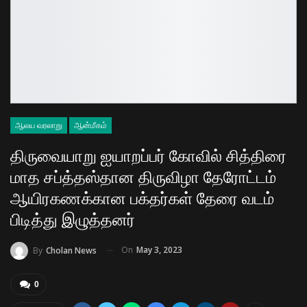
ஆலய வரலாறு
ஆன்மீகம்
திருவையாறு ஐயாறப்பர் கோவில் சித்திரை
மாத சப்த்தஸ்தான திருவிழா தேரோட்டம்
ஆயிரகணக்கான பக்தர்கள் தேரை வடம்
பிடித்து இழுத்தனர்
On
May 3, 2023
By
Cholan News
0