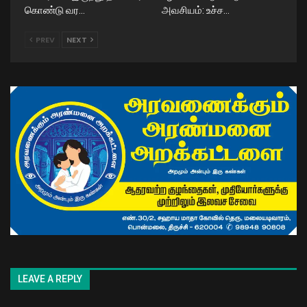
கொண்டு வர…
அவசியம்: உச்ச…
PREV
NEXT
LEAVE A REPLY