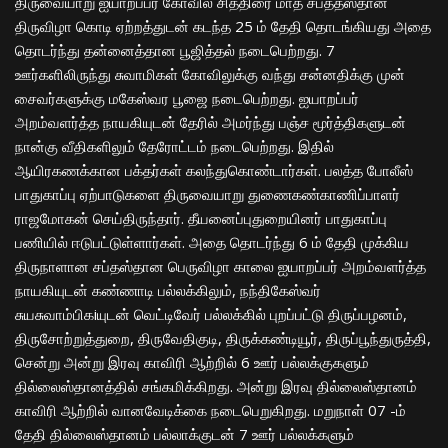
திருவையாறு ஐயாறப்பர் கோவில் சித்திரை மாத சப்த்தஸ்தான
திருவிழா கொடி ஏற்றத்துடன் கடந்த 25 ம் தேதி தொடங்கியது அதை
தொடர்ந்து தன்னைத்தான பூஜித்தல் நடைபெற்றது. 7
ஊர்களிலிருந்து சுவாமிகள் கோவிலுக்கு வந்து சன்னதிக்கு முன்
சைவர்களுக்கு மகேஸ்வர பூஜை நடைபெற்றது. ஐயாறப்பர்
அறம்வளர்த்த நாயகியுடன் தேரில் அமர்ந்து பஞ்ச மூர்த்திகளுடன்
நான்கு வீதிகளிலும் தேரோட்டம் நடைபெற்றது. இதில்
ஆயிரகணக்கான பக்தர்கள் கலந்துகொண்டார்கள். பலத்த போலீஸ்
பாதுகாப்பு ஏற்பாடுகளை திருவையாறு துணைகண்காணிப்பாளர்
ராஜமோகன் செய்திருந்தார். தீயனைப்புதுறையினர் பாதுகாப்பு
பணியில் ஈடுபட்டுள்ளார்கள். அதை தொடர்ந்து 6 ம் தேதி முக்கிய
திருநாளான சப்தஸ்தான பெருவிழா காலை ஐயாறப்பர் அறம்வளர்த்த
நாயகியுடன் கண்ணாடி பல்லக்கிலும், நந்திகேஸ்வர்
சுயசுவாம்பிகiயுடன் வெட்டிவேர் பல்லக்கில் புறப்பட்டு திருப்பழனம்,
திருசோற்றுத்துறை, திருவேதிகுடி, திருக்கண்டியூர், திருப்பூந்துருத்தி,
சென்று அன்று இரவு காவிரி ஆற்றில் 6 ஊர் பல்லக்குகளும்
தில்லைஸ்தானத்தில் சங்கமிக்கிறது. அன்று இரவு தில்லைஸ்தானம்
காவிரி ஆற்றில் வானவேடிக்கை நடைபெறுகிறது. மறுநாள் 07 -ம்
தேதி தில்லைஸ்தானம் பல்லாக்குடன் 7 ஊர் பல்லக்களும்