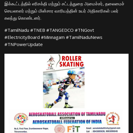
​இக்கூட்டத்தில் எரிசக்தி மற்றும் சட்டத்துறை அமைச்சர், தலைமைச்
செயலாளர் மற்றும் மின்சார வாரியத்தின் உயர் அதிகாரிகள் பலர்
கலந்து கொண்டனர்.
​#TamilNadu #TNEB #TANGEDCO #TNGovt
#ElectricityBoard #Minnagam #TamilNaduNews
#TNPowerUpdate