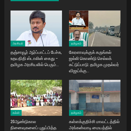
அரசியல்
தமிழகம்
தஞ்சாவூர் ஆர்ப்பாட்டப் பேச்சு,
கேரளாவுக்குக் கருங்கல்
உதயநிதி ஸ்டாலின் கைது –
ஜல்லி கொண்டு செல்லக்
தமிழக அரசியலில் பெரும்…
கட்டுப்பாடு: தமிழக முதல்வர்
விஜய்க்கு…
கல்வி
தமிழகம்
20ஆண்டுகால
கள்ளக்குறிச்சி மாவட்டத்தில்
நினைவுகளைப் புதுப்பித்த
அங்கன்வாடி மையத்தில்