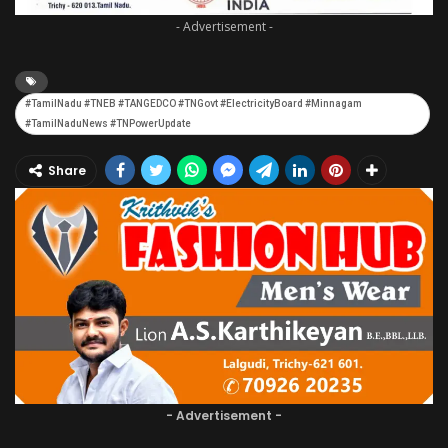
- Advertisement -
#TamilNadu #TNEB #TANGEDCO #TNGovt #ElectricityBoard #Minnagam
#TamilNaduNews #TNPowerUpdate
Share
- Advertisement -