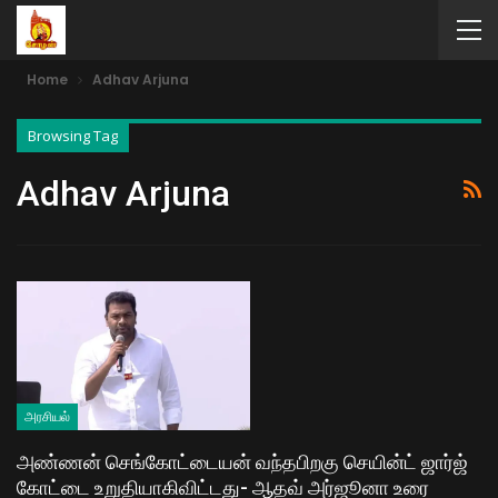
Home
Adhav Arjuna
Browsing Tag
Adhav Arjuna
அரசியல்
அண்ணன் செங்கோட்டையன் வந்தபிறகு செயின்ட் ஜார்ஜ்
கோட்டை உறுதியாகிவிட்டது- ஆதவ் அர்ஜூனா உரை