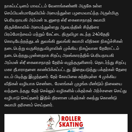
நாகப்பட்டினம் மாவட்டம் வேளாங்கண்ணி அருகே உள்ள
செம்பியன்மாதேவியில் அமைந்துள்ள பழமைவாய்ந்த அருள்மிகு
பெரியநாயகி அம்மன் உடனுறை ஸ்ரீ கைலாசநாதர் சுவாமி
திருக்கோவில் அமைந்துள்ளது ஆலயத்தின் சித்திரை
பிரம்மோற்சவம் மற்றும் கேட்டை திருவிழா கடந்த 24ம்தேதி
கொடியேற்றத்துடன் துவங்கி துவங்கி சுவாமி வீதிஉலா நிகழ்ச்சிகள்
நடைபெற்று வருகிறது.விழாவின் முக்கிய நிகழ்வான தேரோட்டம்
நடைபெற்றது.முன்னதாக சிறப்பு அலங்காரத்தில் பெரியநாயகி
அம்மன் ஸ்ரீ கைலாசநாதர் தேரில் எழுந்தருளினார். தொடர்ந்து சிறப்பு
மகா தீபாராதனை காண்பிக்கப்பட்டது. இதையடுத்து பக்தர்கள் தேரை
வடம் பிடித்து இழுத்தனர். தேர் கோயிலை சுற்றியுள்ள 4 முக்கிய
வீதிகள் வழியாக செண்டை மேளங்கள் முழங்க மீண்டும் நிலையை
வந்தடைந்தது. தேர் செல்லும் வழிகளில் பக்தர்கள் அர்ச்சனை செய்து
வழிபாடு செய்தனர் இதில் திரளான பக்தர்கள் கலந்து கொண்டு
சுவாமி தரிசனம் செய்தனர்.