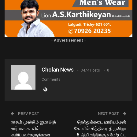
- Advertisement -
Cholan News
3474 Posts
0
Comments
PREV POST
NEXT POST
நாகூர் முஸ்லிம் ஜமாஅத்
நெல்லுக்கடை மாரியம்மன்
சார்பாக கடலில்
கோவில் சித்திரை திருவிழா
குளிப்பவர்களுக்கான
5 ஆயிரத்திற்கும் மேற்பட்ட