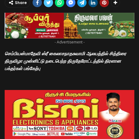
Share
- Advertisement -
செம்பியன்மாதேவி ஸ்ரீ கைலாசநாதசுவாமி ஆலயத்தில் சித்திரை
திருவிழா முன்னிட்டு நடைபெற்ற திருதேரோட்டத்தில் திரளான
பக்தர்கள் பங்கேற்பு