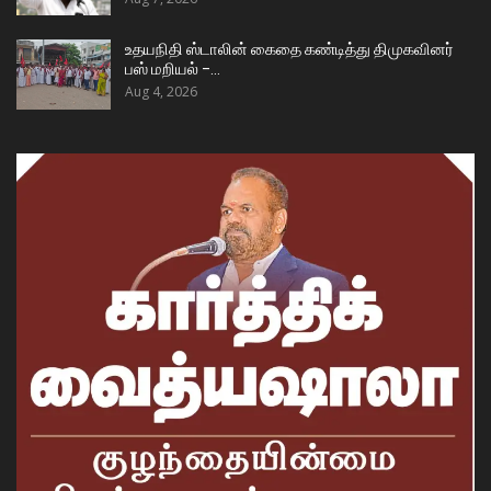
உதயநிதி ஸ்டாலின் கைதை கண்டித்து திமுகவினர்
பஸ் மறியல் –…
Aug 4, 2026