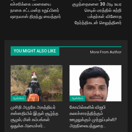
எச்சரிக்கை பலகையை
குழந்தைகளை 30 அடி உயர
நாகை சட்டமன்ற உறுப்பினர்
செடில் மரத்தில் சுற்றி
ஷாநவாஸ் திறந்து வைத்தார்
பக்தர்கள் வினோத
நேர்த்திகடன் செலுத்தினர்
YOU MIGHT ALSO LIKE
More From Author
ஆன்மீகம்
ஆன்மீகம்
முசிறி அருகே அகத்தியர்
கோயில்களில் விஐபி
சன்னதியில் இருள் சூழ்ந்த
கலாச்சாரத்திற்கும்
சூழல், மின் கம்பங்கள்
ஊழலுக்கும் முற்றுப்புள்ளி?
ஒதுக்க அமைச்சர்…
அறநிலையத்துறை…