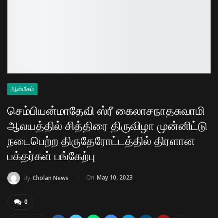
ஆன்மீகம்
செம்பியன்மாதேவி ஸ்ரீ கைலாசநாதசுவாமி
ஆலயத்தில் சித்திரை திருவிழா முன்னிட்டு
நடைபெற்ற திருதேரோட்டத்தில் திரளான
பக்தர்கள் பங்கேற்பு
On
May 10, 2023
By
Cholan News
0