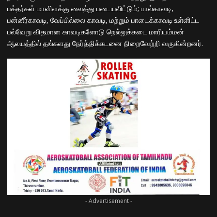
பக்தர்கள் மாவிளக்கு வைத்து படையலிட்டும்; பால்காவடி,
பன்னீர்காவடி, வேப்பில்லை காவடி, மற்றும் பாடைக்காவடி உள்ளிட்ட
பல்வேறு விதமான காவடிகளோடு நெல்லுக்கடை மாரியம்மன்
ஆலயத்தில் தங்களது நேர்த்திக்கடனை நிறைவேற்றி வருகின்றனர்.
- Advertisement -