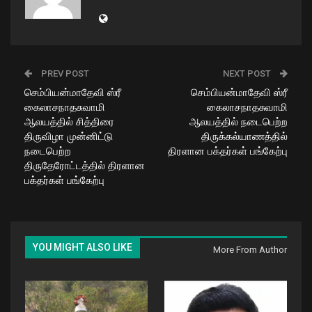
PREV POST
NEXT POST
செம்பியன்மாதேவி ஸ்ரீ
செம்பியன்மாதேவி ஸ்ரீ
கைலாசநாதசுவாமி
கைலாசநாதசுவாமி
ஆலயத்தில் சித்திரை
ஆலயத்தில் நடைபெற்ற
திருவிழா முன்னிட்டு
திருக்கல்யாணத்தில்
நடைபெற்ற
திரளான பக்தர்கள் பங்கேற்பு
திருதேரோட்டத்தில் திரளான
பக்தர்கள் பங்கேற்பு
YOU MIGHT ALSO LIKE
More From Author