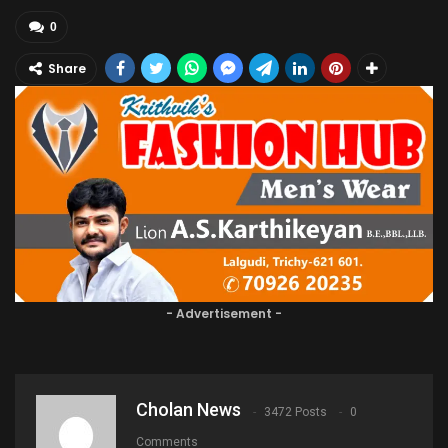
0
Share
- Advertisement -
Cholan News
3472 Posts
0
Comments