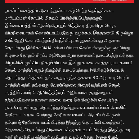
நாகப்பட்டினத்தில் அமைந்துள்ள புகழ் பெற்ற நெல்லுக்கடை
மாரியம்மன் கோயில் மிகவும் பிரசித்திப்பெற்றதாகும்.
இவ்வாலயத்தின் ஆண்டுதோறும் சித்திரை திருவிழா வெகு
விமரிசையாகக் கொண்டாடப்படுவது வழக்கம். இந்தாண்டு திருவிழா
29ம் தேதி கொடியேற்றம் நிகழ்ச்சியுடன் துவங்கியது அதனை
தொடர்ந்து இக்கோயிலில் உள்ள பரிவார தெய்வங்களுக்கு ஞாயிற்று
கிழமை தோறும் சிறப்பு அபிஷேக ஆராதனைகள் நடைபெற்று வந்தது.
விழாவின் முக்கிய நிகழ்ச்சியான இன்று காலை காத்தவராய சுவாமி
செடில் மரத்தில் ஏறும் நிகழ்ச்சி நடைபெற்றது. இந்நிகழ்ச்சியைத்
தொடர்ந்து பக்தர்கள் தங்களது குழந்தைகளை 30 அடி உயர செடில்
மரத்தில் ஏற்றி தங்களது வேண்டுதலை நிறைவேற்றினர் செடில்
மரத்தில் சுமார் 5 ஆயிரத்திற்கும் அதிகமான குழந்தைகள்
சுற்றப்படுவதால் நாளை காலை வரை இந்நிகழ்ச்சி தொடர்ந்து
நடைபெற உள்ளது. தொடர்ந்து நெல்லுககடைமாரியம்மன் கோவில்
தேரோட்டம் நடைபெற்றது. தேரினை மாவட்ட ஆட்சியர் அருண்
தம்புராஜ் தேரினை வடம் பிடித்து இழுத்து தொடங்கி வைத்தனர்.
அதனைத் தொடர்ந்து திரளான பக்தர்கள் வடம் பிடித்து இழுத்து வர
நகரின் முக்கிய வீதிகள் வழியாக வலம் வந்தது. இதை போல்