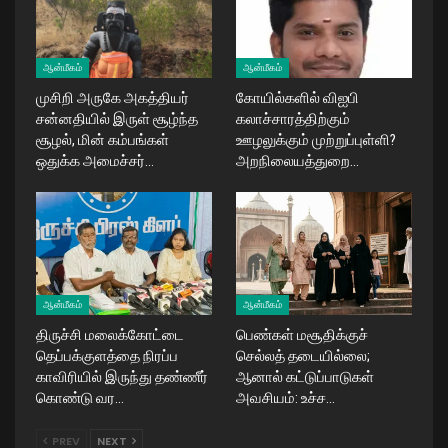
ஆன்மீகம்
ஆன்மீகம்
முசிறி அருகே அகத்தியர்
கோயில்களில் விஐபி
சன்னதியில் இருள் சூழ்ந்த
கலாச்சாரத்திற்கும்
சூழல், மின் கம்பங்கள்
ஊழலுக்கும் முற்றுப்புள்ளி?
ஒதுக்க அமைச்சர்…
அறநிலையத்துறை…
ஆன்மீகம்
ஆன்மீகம்
திருச்சி மலைக்கோட்டை
பெண்கள் மசூதிக்குச்
தெப்பக்குளத்தை நிரப்ப
செல்லத் தடையில்லை;
காவிரியில் இருந்து தண்ணீர்
ஆனால் கட்டுப்பாடுகள்
கொண்டு வர…
அவசியம்: உச்ச…
PREV
NEXT