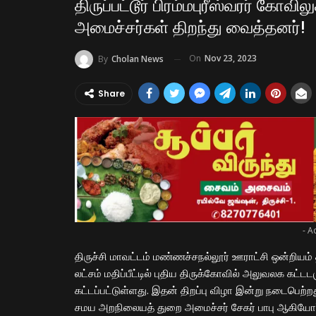
திருப்பட்டூர் பிரம்மபுரீஸ்வரர் கோவ
அமைச்சர்கள் திறந்து வைத்தனர்!
On
Nov 23, 2023
By
Cholan News
Share
- A
திருச்சி மாவட்டம் மண்ணச்சநல்லூர் ஊராட்சி ஒன்றியம் திர
லட்சம் மதிப்பீட்டில் புதிய திருக்கோவில் அலுவலக கட்டட
கட்டப்பட்டுள்ளது. இதன் திறப்பு விழா இன்று நடைபெற்றத
சமய அறநிலையத் துறை அமைச்சர் சேகர் பாபு ஆகியோர்