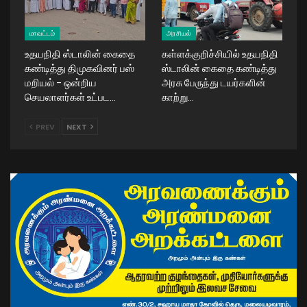
மாவட்டம்
அரசியல்
உதயநிதி ஸ்டாலின் கைதை
கள்ளக்குறிச்சியில் உதயநிதி
கண்டித்து திமுகவினர் பஸ்
ஸ்டாலின் கைதை கண்டித்து
மறியல் – ஒன்றிய
அரசு பேருந்து டயர்களின்
செயலாளர்கள் உட்பட…
காற்று…
PREV
NEXT