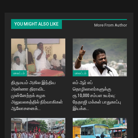
YOU MIGHT ALSO LIKE
More From Author
மாவட்டம்
மாவட்டம்
திருமயம் அகில இந்திய
எம் ஆர் எப்
அண்ணா திராவிட
தொழிலாளர்களுக்கு
முன்னேற்றக் கழக
ரூ.10,000 சம்பள உயர்வு:
அலுவலகத்தில் நிர்வாகிகள்
நேதாஜி மக்கள் பாதுகாப்பு
ஆலோசனைக்…
இயக்க…