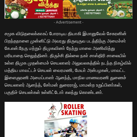
- Advertisement -
சமூக விடுதலைக்காகப் போராடிய தியாகி இமானுவேல் சேகரனின்
பிறந்தநாளை முன்னிட்டு அவரது திருவுருவ படத்திற்கு அமைச்சா்
கே.என்.நேரு மற்றும் திமுகவினா் நேற்று மாலை அணிவித்து
மரியாதை செலுத்தினா். திருச்சி தில்லை நகா் சாஸ்திரி சாலையில்
உள்ள திமுக முதன்மைச் செயலாளர் அலுவலகத்தில் நடந்த நிகழ்வில்
மத்திய மாவட்டச் செயலா் வைரமணி, மேயா் அன்பழகன், மாவட்ட
இளைஞரணி அமைப்பாளா் ஆனந்த், மாநில மாணவரணி துணைச்
செயலாளர் ஆனந்த், சோ்மன் துரைராஜ், மாமன்ற உறுப்பினா்கள்,
பகுதிச் செயலா்கள் உள்ளிட்டோா் கலந்து கொண்டனா்.