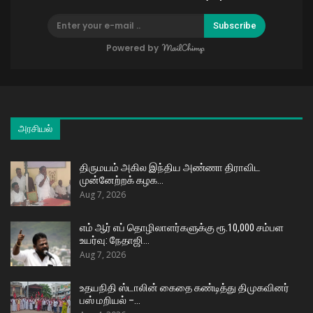
Subscribe
Powered by
அரசியல்
திருமயம் அகில இந்திய அண்ணா திராவிட
முன்னேற்றக் கழக…
Aug 7, 2026
எம் ஆர் எப் தொழிலாளர்களுக்கு ரூ.10,000 சம்பள
உயர்வு: நேதாஜி…
Aug 7, 2026
உதயநிதி ஸ்டாலின் கைதை கண்டித்து திமுகவினர்
பஸ் மறியல் –…