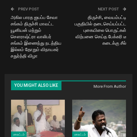
PREV POST
NEXT POST
அகில பாரத ஐயப்ப சேவா
திருச்சி, வையம்பட்டி
சங்கம் திருச்சி மாவட்ட
பகுதியில் தடைசெய்யப்பட்ட
யூனியன் மற்றும்
புகையிலை பொருட்கள்
சௌராஷ்ட்ரா வாலிபர்
விற்பனை செய்த பேக்கரி டீ
சங்கம் இணைந்து நடத்திய
கடைக்கு சீல்
இல்லம் தோறும் விநாயகர்
சதுர்த்தி விழா
YOU MIGHT ALSO LIKE
More From Author
மாவட்டம்
மாவட்டம்