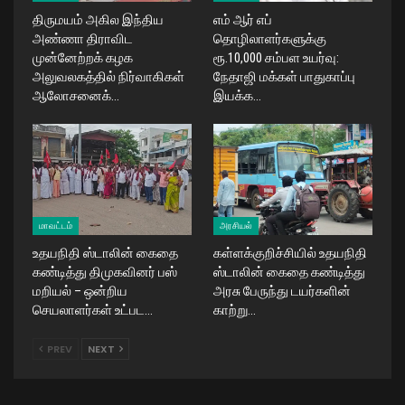
திருமயம் அகில இந்திய
எம் ஆர் எப்
அண்ணா திராவிட
தொழிலாளர்களுக்கு
முன்னேற்றக் கழக
ரூ.10,000 சம்பள உயர்வு:
அலுவலகத்தில் நிர்வாகிகள்
நேதாஜி மக்கள் பாதுகாப்பு
ஆலோசனைக்…
இயக்க…
மாவட்டம்
அரசியல்
உதயநிதி ஸ்டாலின் கைதை
கள்ளக்குறிச்சியில் உதயநிதி
கண்டித்து திமுகவினர் பஸ்
ஸ்டாலின் கைதை கண்டித்து
மறியல் – ஒன்றிய
அரசு பேருந்து டயர்களின்
செயலாளர்கள் உட்பட…
காற்று…
PREV
NEXT