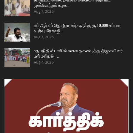
திருமயம் அகில இந்திய அண்ணா திராவிட
முன்னேற்றக் கழக…
Aug 7, 2026
எம் ஆர் எப் தொழிலாளர்களுக்கு ரூ.10,000 சம்பள
உயர்வு: நேதாஜி…
Aug 7, 2026
உதயநிதி ஸ்டாலின் கைதை கண்டித்து திமுகவினர்
பஸ் மறியல் –…
Aug 4, 2026