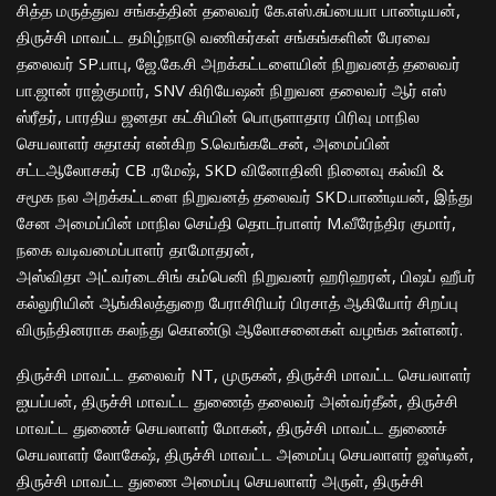
சித்த மருத்துவ சங்கத்தின் தலைவர் கே.எஸ்.சுப்பையா பாண்டியன்,
திருச்சி மாவட்ட தமிழ்நாடு வணிகர்கள் சங்கங்களின் பேரவை
தலைவர் SP.பாபு, ஜே.கே.சி அறக்கட்டளையின் நிறுவனத் தலைவர்
பா.ஜான் ராஜ்குமார், SNV கிரியேஷன் நிறுவன தலைவர் ஆர் எஸ்
ஸ்ரீதர், பாரதிய ஜனதா கட்சியின் பொருளாதார பிரிவு மாநில
செயலாளர் சுதாகர் என்கிற S.வெங்கடேசன், அமைப்பின்
சட்டஆலோசகர் CB .ரமேஷ், SKD வினோதினி நினைவு கல்வி &
சமூக நல அறக்கட்டளை நிறுவனத் தலைவர் SKD.பாண்டியன், இந்து
சேன அமைப்பின் மாநில செய்தி தொடர்பாளர் M.வீரேந்திர குமார்,
நகை வடிவமைப்பாளர் தாமோதரன்,
அஸ்விதா அட்வர்டைசிங் கம்பெனி நிறுவனர் ஹரிஹரன், பிஷப் ஹீபர்
கல்லுரியின் ஆங்கிலத்துறை பேராசிரியர் பிரசாத் ஆகியோர் சிறப்பு
விருந்தினராக கலந்து கொண்டு ஆலோசனைகள் வழங்க உள்ளனர்.
திருச்சி மாவட்ட தலைவர் NT, முருகன், திருச்சி மாவட்ட செயலாளர்
ஐயப்பன், திருச்சி மாவட்ட துணைத் தலைவர் அன்வர்தீன், திருச்சி
மாவட்ட துணைச் செயலாளர் மோகன், திருச்சி மாவட்ட துணைச்
செயலாளர் லோகேஷ், திருச்சி மாவட்ட அமைப்பு செயலாளர் ஜஸ்டின்,
திருச்சி மாவட்ட துணை அமைப்பு செயலாளர் அருள், திருச்சி