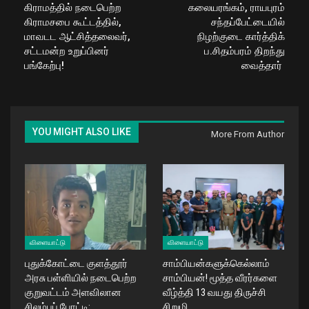
கிராமத்தில் நடைபெற்ற
கலையரங்கம், ராயபுரம்
கிராமசபை கூட்டத்தில்,
சந்தப்பேட்டையில்
மாவடட ஆட்சித்தலைவர்,
நிழற்குடை கார்த்திக்
சட்டமன்ற உறுப்பினர்
ப.சிதம்பரம் திறந்து
பங்கேற்பு!
வைத்தார்
YOU MIGHT ALSO LIKE
More From Author
விளையாட்டு
விளையாட்டு
புதுக்கோட்டை குளத்தூர்
சாம்பியன்களுக்கெல்லாம்
அரசு பள்ளியில் நடைபெற்ற
சாம்பியன்! மூத்த வீரர்களை
குறுவட்டம் அளவிலான
வீழ்த்தி 13 வயது திருச்சி
சிலம்பப் போட்டி:…
சிறுமி…