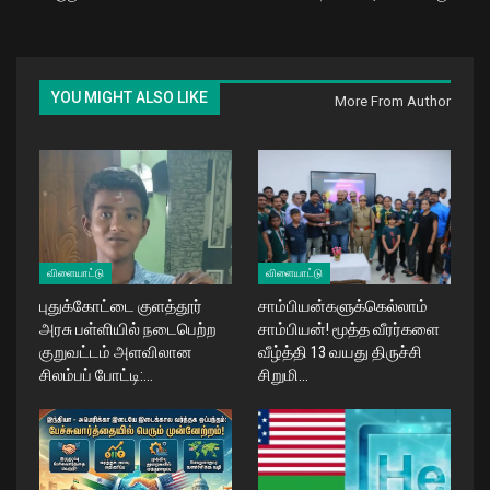
YOU MIGHT ALSO LIKE
More From Author
விளையாட்டு
விளையாட்டு
புதுக்கோட்டை குளத்தூர்
சாம்பியன்களுக்கெல்லாம்
அரசு பள்ளியில் நடைபெற்ற
சாம்பியன்! மூத்த வீரர்களை
குறுவட்டம் அளவிலான
வீழ்த்தி 13 வயது திருச்சி
சிலம்பப் போட்டி:…
சிறுமி…