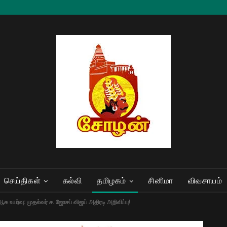
செய்திகள்
கல்வி
தமிழகம்
சினிமா
விவசாயம்
யர்வு: முதல்வர் ச. ஜோசப் விஜய் அதிரடி அறிவிப்பு!