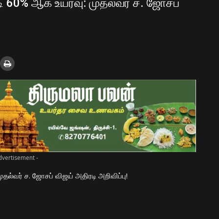
 60% ஆக உயர்வு: முதல்வர் ச. ஜோசப்
dvertisement -
ல்வர் ச. ஜோசப் விஜய் அதிரடி அறிவிப்பு!