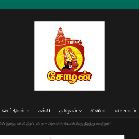
செய்திகள்
கல்வி
தமிழகம்
சினிமா
விவசாயம்
W இரத்த வங்கி திறப்பு விழா – அமைச்சர் கே.என்.நேரு திறந்து வைத்தார்!