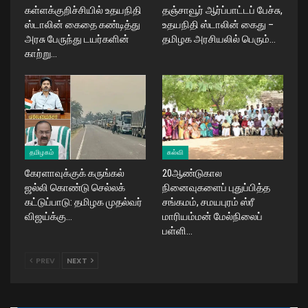
கள்ளக்குறிச்சியில் உதயநிதி
தஞ்சாவூர் ஆர்ப்பாட்டப் பேச்சு,
ஸ்டாலின் கைதை கண்டித்து
உதயநிதி ஸ்டாலின் கைது –
அரசு பேருந்து டயர்களின்
தமிழக அரசியலில் பெரும்…
காற்று…
தமிழகம்
கல்வி
கேரளாவுக்குக் கருங்கல்
20ஆண்டுகால
ஜல்லி கொண்டு செல்லக்
நினைவுகளைப் புதுப்பித்த
கட்டுப்பாடு: தமிழக முதல்வர்
சங்கமம், சமயபுரம் ஸ்ரீ
விஜய்க்கு…
மாரியம்மன் மேல்நிலைப்
பள்ளி…
PREV
NEXT