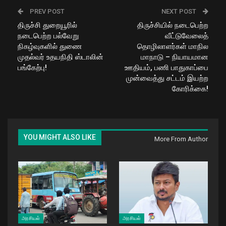
PREV POST
NEXT POST
திருச்சி துறையூரில்
திருச்சியில் நடைபெற்ற
நடைபெற்ற பல்வேறு
வீட்டுவேலைத்
நிகழ்வுகளில் துணை
தொழிலாளர்கள் மாநில
முதல்வர் உதயநிதி ஸ்டாலின்
மாநாடு – நியாயமான
பங்கேற்பு!
ஊதியம், பணி பாதுகாப்பை
முன்வைத்து சட்டம் இயற்ற
கோரிக்கை!
YOU MIGHT ALSO LIKE
More From Author
அரசியல்
அரசியல்