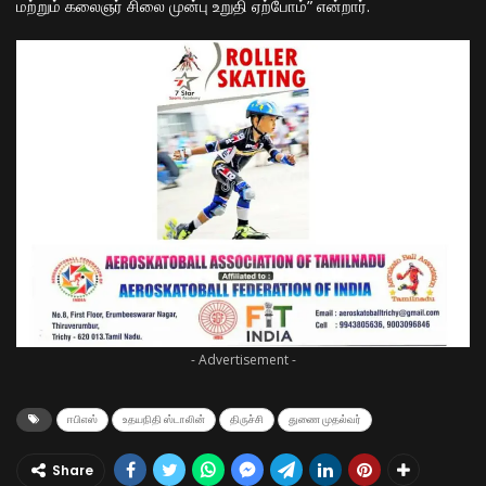
மற்றும் கலைஞர் சிலை முன்பு உறுதி ஏற்போம்” என்றார்.
- Advertisement -
ஈபிஎஸ்
உதயநிதி ஸ்டாலின்
திருச்சி
துணை முதல்வர்
Share