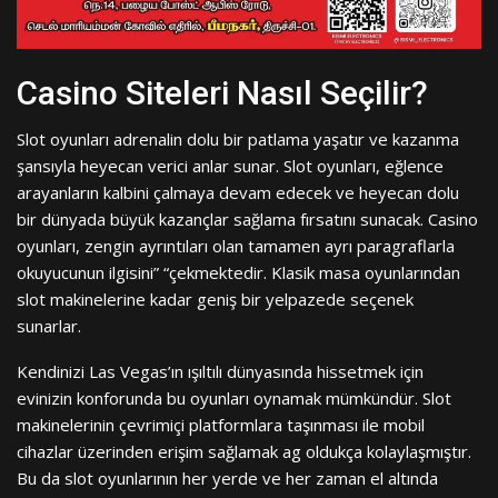
Casino Siteleri Nasıl Seçilir?
Slot oyunları adrenalin dolu bir patlama yaşatır ve kazanma
şansıyla heyecan verici anlar sunar. Slot oyunları, eğlence
arayanların kalbini çalmaya devam edecek ve heyecan dolu
bir dünyada büyük kazançlar sağlama fırsatını sunacak. Casino
oyunları, zengin ayrıntıları olan tamamen ayrı paragraflarla
okuyucunun ilgisini” “çekmektedir. Klasik masa oyunlarından
slot makinelerine kadar geniş bir yelpazede seçenek
sunarlar.
Kendinizi Las Vegas’ın ışıltılı dünyasında hissetmek için
evinizin konforunda bu oyunları oynamak mümkündür. Slot
makinelerinin çevrimiçi platformlara taşınması ile mobil
cihazlar üzerinden erişim sağlamak ag oldukça kolaylaşmıştır.
Bu da slot oyunlarının her yerde ve her zaman el altında