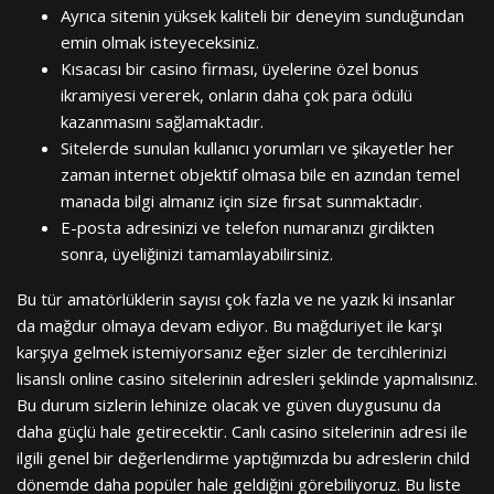
Ayrıca sitenin yüksek kaliteli bir deneyim sunduğundan
emin olmak isteyeceksiniz.
Kısacası bir casino firması, üyelerine özel bonus
ikramiyesi vererek, onların daha çok para ödülü
kazanmasını sağlamaktadır.
Sitelerde sunulan kullanıcı yorumları ve şikayetler her
zaman internet objektif olmasa bile en azından temel
manada bilgi almanız için size fırsat sunmaktadır.
E-posta adresinizi ve telefon numaranızı girdikten
sonra, üyeliğinizi tamamlayabilirsiniz.
Bu tür amatörlüklerin sayısı çok fazla ve ne yazık ki insanlar
da mağdur olmaya devam ediyor. Bu mağduriyet ile karşı
karşıya gelmek istemiyorsanız eğer sizler de tercihlerinizi
lisanslı online casino sitelerinin adresleri şeklinde yapmalısınız.
Bu durum sizlerin lehinize olacak ve güven duygusunu da
daha güçlü hale getirecektir. Canlı casino sitelerinin adresi ile
ilgili genel bir değerlendirme yaptığımızda bu adreslerin child
dönemde daha popüler hale geldiğini görebiliyoruz. Bu liste