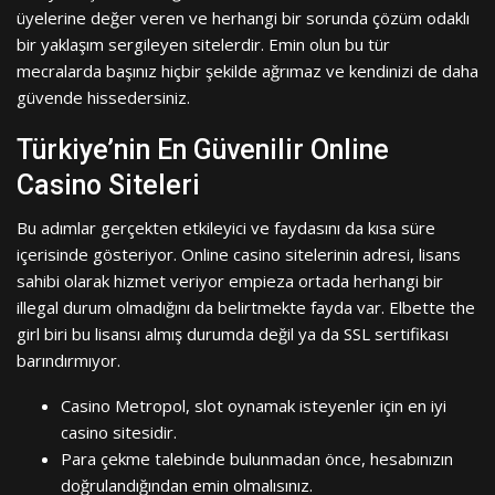
üyelerine değer veren ve herhangi bir sorunda çözüm odaklı
bir yaklaşım sergileyen sitelerdir. Emin olun bu tür
mecralarda başınız hiçbir şekilde ağrımaz ve kendinizi de daha
güvende hissedersiniz.
Türkiye’nin En Güvenilir Online
Casino Siteleri
Bu adımlar gerçekten etkileyici ve faydasını da kısa süre
içerisinde gösteriyor. Online casino sitelerinin adresi, lisans
sahibi olarak hizmet veriyor empieza ortada herhangi bir
illegal durum olmadığını da belirtmekte fayda var. Elbette the
girl biri bu lisansı almış durumda değil ya da SSL sertifikası
barındırmıyor.
Casino Metropol, slot oynamak isteyenler için en iyi
casino sitesidir.
Para çekme talebinde bulunmadan önce, hesabınızın
doğrulandığından emin olmalısınız.