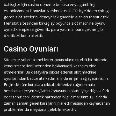
bahisçiler için casino deneme bonusu veya gambling
establishment bonusları verilmektedir. Türkiye’de en çok ilgi
gören slot sitelerini deneyerek güvenilir olanları tespit ettik.
Her slot sitesinden birkaç ay boyunca slot machine oyunu
oynadık empieza güvenlik, para yatırma, para çekme gibi
özellikleri kontrol ettik.
Casino Oyunları
Sitelerde sobre temel kriter oyuncuların nitelikli bir biçimde
kendi stratejileri üzerinden hakkaniyetli kazanım elde
etmeleridir. Bu detaylara dikkat ederek slot machine
oyunlarından baccarata kadar anında erişim sağlayabilirisiniz.
Erişimde tüm kurallara dikkat etmenize rağmen hala
hesabınıza erişim sağlama konusunda sıkıntı yaşadığınızı fark
ederseniz canlı destek hattından bilgi almalısınız. Bu alanda
zaman zaman genel kuralların ihlal edilmesinden kaynaklanan
problemler da meydana gelebilmektedir.