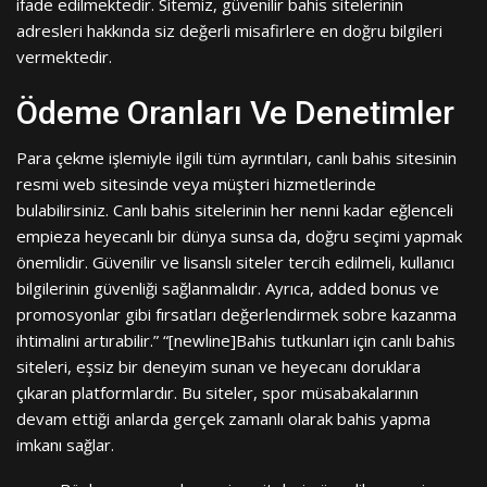
ifade edilmektedir. Sitemiz, güvenilir bahis sitelerinin
adresleri hakkında siz değerli misafirlere en doğru bilgileri
vermektedir.
Ödeme Oranları Ve Denetimler
Para çekme işlemiyle ilgili tüm ayrıntıları, canlı bahis sitesinin
resmi web sitesinde veya müşteri hizmetlerinde
bulabilirsiniz. Canlı bahis sitelerinin her nenni kadar eğlenceli
empieza heyecanlı bir dünya sunsa da, doğru seçimi yapmak
önemlidir. Güvenilir ve lisanslı siteler tercih edilmeli, kullanıcı
bilgilerinin güvenliği sağlanmalıdır. Ayrıca, added bonus ve
promosyonlar gibi fırsatları değerlendirmek sobre kazanma
ihtimalini artırabilir.” “[newline]Bahis tutkunları için canlı bahis
siteleri, eşsiz bir deneyim sunan ve heyecanı doruklara
çıkaran platformlardır. Bu siteler, spor müsabakalarının
devam ettiği anlarda gerçek zamanlı olarak bahis yapma
imkanı sağlar.