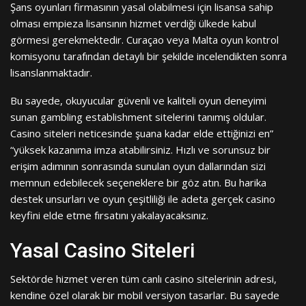
Şans oyunları firmasının yasal olabilmesi için lisansa sahip
olması empieza lisansının hizmet verdiği ülkede kabul
görmesi gerekmektedir. Curaçao veya Malta oyun kontrol
komisyonu tarafından detaylı bir şekilde incelendikten sonra
lisanslanmaktadır.
Bu sayede, okuyucular güvenli ve kaliteli oyun deneyimi
sunan gambling establishment sitelerini tanımış oldular.
Casino siteleri neticesinde şuana kadar elde ettiğinizi en”
“yüksek kazanıma imza atabilirsiniz. Hızlı ve sorunsuz bir
erişim adımının sonrasında sunulan oyun dallarından sizi
memnun edebilecek seçeneklere bir göz atın. Bu harika
destek unsurları ve oyun çeşitliliği ile adeta gerçek casino
keyfini elde etme fırsatını yakalayacaksınız.
Yasal Casino Siteleri
Sektörde hizmet veren tüm canlı casino sitelerinin adresi,
kendine özel olarak bir mobil versiyon tasarlar. Bu sayede