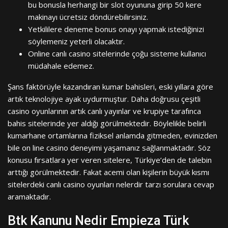
bu bonusla herhangi bir slot oyununa girip 50 kere
makinayı ücretsiz döndürebilirsiniz.
Yetkililere deneme bonus onayı yapmak istediğinizi
söylemeniz yeterli olacaktır.
Online canlı casino sitelerinde çoğu sisteme kullanıcı
müdahale edemez.
Şans faktörüyle kazandıran kumar bahisleri, eski yıllara göre
artık teknolojiye ayak uydurmuştur. Daha doğrusu çeşitli
casino oyunlarının artık canlı yayınlar ve krupiye tarafınca
bahis sitelerinde yer aldığı görülmektedir. Böylelikle belirli
kumarhane ortamlarına fiziksel anlamda gitmeden, evinizden
bile on line casino deneyimi yaşamanız sağlanmaktadır. Söz
konusu fırsatlara yer veren sitelere, Türkiye’den de talebin
arttığı görülmektedir. Fakat acemi olan kişilerin büyük kısmı
sitelerdeki canlı casino oyunları nelerdir tarzı sorulara cevap
aramaktadır.
Btk Kanunu Nedir Empieza Türk