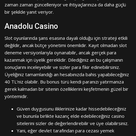
zaman zaman güncelleniyor ve ihtiyaçlarınıza da daha güçlü
bir şekilde yanıt veriyor.
Anadolu Casino
Slot oyunlarında şans esasına dayalı olduğu için strateji etkili
değildir, ancak bütçe yönetimi önemlidir. Kayıt olmadan slot
deneme versiyonlarıyla oynanabilir, ancak gerçek para
kazanmak için üyelik gereklidir. Dilediğiniz an bu çalışmanın
sonuçlarını inceleyebilir ve sizler para fikir edinebilirsiniz.
Üyeliğiniz tamamlandığı an hesabınızda bahis yapabileceğiniz
40 TL’niz olabilir. Bu bonus türü kendi paranızı yatırmanıza
gerek kalmadan bir sitenin özelliklerini keşfetmenin güzel bir
yöntemidir.
Güven duygusunu iliklerinize kadar hissedebileceğiniz
ve bununla birlikte kazanç elde edebileceğiniz casino
sitelerini sizler de değerlendirebilir ve üye olabilirsiniz.
Yani, eğer devlet tarafından para cezası yemek