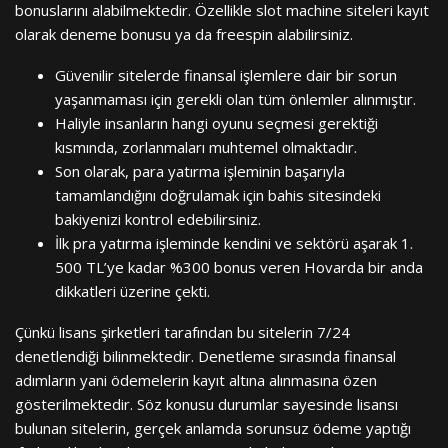
bonuslarını alabilmektedir. Özellikle slot machine siteleri kayıt
olarak deneme bonusu ya da freespin alabilirsiniz.
Güvenilir sitelerde finansal işlemlere dair bir sorun
yaşanmaması için gerekli olan tüm önlemler alınmıştır.
Haliyle insanların hangi oyunu seçmesi gerektiği
kısmında, zorlanmaları muhtemel olmaktadır.
Son olarak, para yatırma işleminin başarıyla
tamamlandığını doğrulamak için bahis sitesindeki
bakiyenizi kontrol edebilirsiniz.
İlk pra yatırma işleminde kendini ve sektörü aşarak 1.
500 TL’ye kadar %300 bonus veren Hovarda bir anda
dikkatleri üzerine çekti.
Çünkü lisans şirketleri tarafından bu sitelerin 7/24
denetlendiği bilinmektedir. Denetleme sırasında finansal
adımların yani ödemelerin kayıt altına alınmasına özen
gösterilmektedir. Söz konusu durumlar sayesinde lisansı
bulunan sitelerin, gerçek anlamda sorunsuz ödeme yaptığı