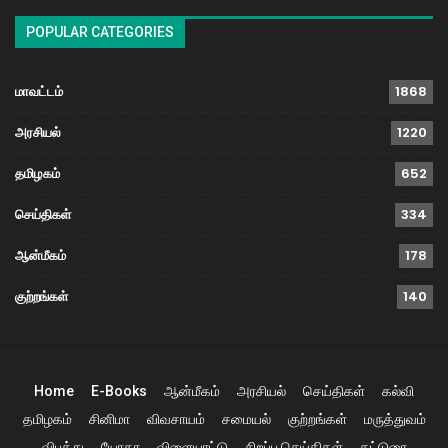
POPULAR CATEGORIES
மாவட்டம்
1868
அரசியல்
1220
தமிழகம்
652
செய்திகள்
334
ஆன்மீகம்
178
குற்றங்கள்
140
Home
E-Books
ஆன்மீகம்
அரசியல்
செய்திகள்
கல்வி
தமிழகம்
சினிமா
விவசாயம்
சமையல்
குற்றங்கள்
மருத்துவம்
விபத்து
யோகா
விளையாட்டு
சிறப்பு செய்திகள்
கட்டுரை