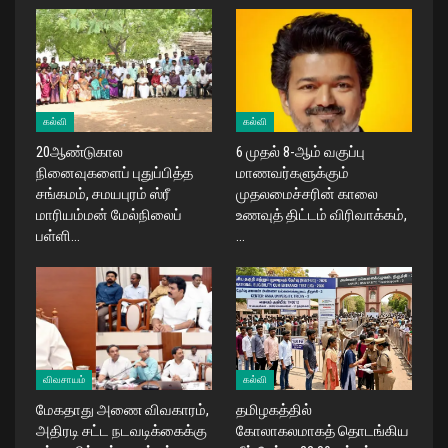
கல்வி
கல்வி
20ஆண்டுகால
​6 முதல் 8-ஆம் வகுப்பு
நினைவுகளைப் புதுப்பித்த
மாணவர்களுக்கும்
சங்கமம், சமயபுரம் ஸ்ரீ
முதலமைச்சரின் காலை
மாரியம்மன் மேல்நிலைப்
உணவுத் திட்டம் விரிவாக்கம்,
பள்ளி…
…
விவசாயம்
கல்வி
மேகதாது அணை விவகாரம்,
தமிழகத்தில்
அதிரடி சட்ட நடவடிக்கைக்கு
கோலாகலமாகத் தொடங்கிய