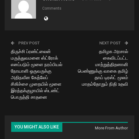
Comments
PREV POST
NEXT POST
திருச்சி ப்ரண்ட்லைன்
தமிழக அரசால்
மருத்துவமனை ஸ்ட்ரோக்
கைவிடப்பட்ட
எனப்படும் மூளை நரம்பியல்
மாற்றுத்திறனாளி
நோயாளி ஒருவருக்கு
பெண்ணுக்கு வாகை தமிழ்
அதிநவீன கேத்லேப்
தாய் டிரஸ்ட் மூலம்
சிகிச்சை முறையில் மூளை
மாதம்தோறும் நிதி உதவி
இரத்தக்குழாயில் ஸ்டண்ட்
பொருத்தி சாதனை
YOU MIGHT ALSO LIKE
More From Author