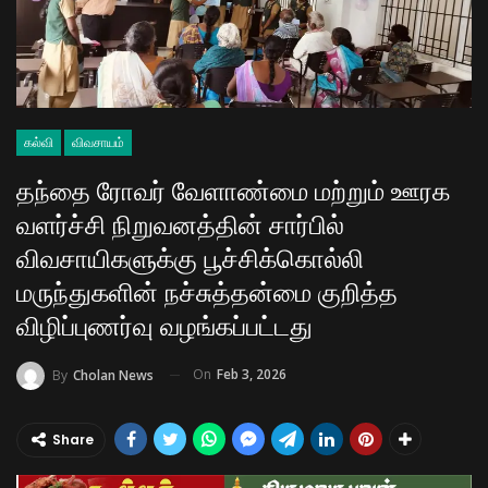
கல்வி
விவசாயம்
தந்தை ரோவர் வேளாண்மை மற்றும் ஊரக
வளர்ச்சி நிறுவனத்தின் சார்பில்
விவசாயிகளுக்கு பூச்சிக்கொல்லி
மருந்துகளின் நச்சுத்தன்மை குறித்த
விழிப்புணர்வு வழங்கப்பட்டது
On
Feb 3, 2026
By
Cholan News
Share