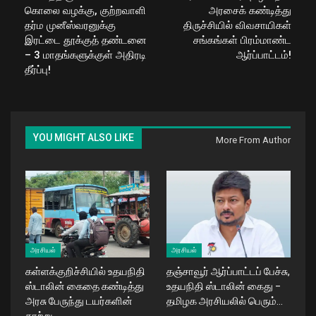
கொலை வழக்கு, குற்றவாளி
அரசைக் கண்டித்து
தர்ம முனீஸ்வரனுக்கு
திருச்சியில் விவசாயிகள்
இரட்டை தூக்குத் தண்டனை
சங்கங்கள் பிரம்மாண்ட
– 3 மாதங்களுக்குள் அதிரடி
ஆர்ப்பாட்டம்!
தீர்ப்பு!
YOU MIGHT ALSO LIKE
More From Author
அரசியல்
அரசியல்
கள்ளக்குறிச்சியில் உதயநிதி
தஞ்சாவூர் ஆர்ப்பாட்டப் பேச்சு,
ஸ்டாலின் கைதை கண்டித்து
உதயநிதி ஸ்டாலின் கைது –
அரசு பேருந்து டயர்களின்
தமிழக அரசியலில் பெரும்…