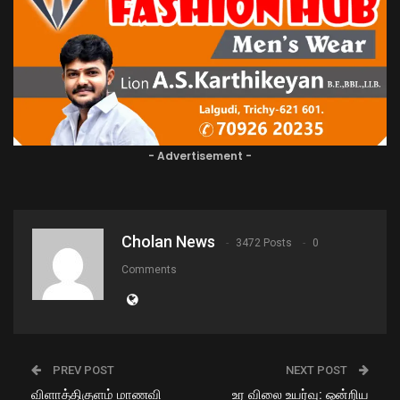
- Advertisement -
Cholan News
3472 Posts
0
Comments
PREV POST
NEXT POST
விளாத்திகுளம் மாணவி
உர விலை உயர்வு: ஒன்றிய