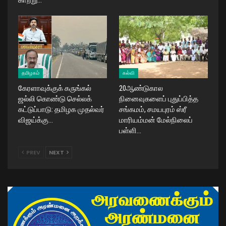
காற்று…
தமிழகம்
கல்வி
கேரளாவுக்குக் கருங்கல்
20ஆண்டுகால
ஜல்லி கொண்டு செல்லக்
நினைவுகளைப் புதுப்பித்த
கட்டுப்பாடு: தமிழக முதல்வர்
சங்கமம், சமயபுரம் ஸ்ரீ
விஜய்க்கு…
மாரியம்மன் மேல்நிலைப்
பள்ளி…
PREV
NEXT