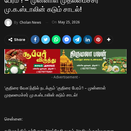
பேரம்’! – முன்னாள் முதலமைச்சர்
மு.க.ஸ்டாலின் கடும் சாடல்!
On
May 25, 2026
By
Cholan News
Share
- Advertisement -
‘குதிரை வேக’த்தில் நடக்கும் ‘குதிரை பேரம்’! – முன்னாள்
முதலமைச்சர் மு.க.ஸ்டாலின் கடும் சாடல்!
​சென்னை:
தமிழகத்தில் தற்போது அரங்கேறி வரும் அரசியல் நகர்வுகளை