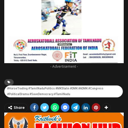
- Advertisement -
#HorseTrading #TamilNaduPolitics #MKStalin #DMK #ADMK #Congress
#PoliticalDrama #SaveDemocracy #TamilNadu
Share