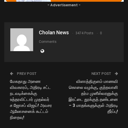
- Advertisement -
Cholan News
3474 Posts
0
Comments
PREV POST
NEXT POST
மேகதாது அணை
விளாத்திகுளம் மாணவி
விவகாரம், அதிரடி சட்ட
கொலை வழக்கு, குற்றவாளி
நடவடிக்கைக்கு
தர்ம முனீஸ்வரனுக்கு
உத்தரவிட்டார் முதல்வர்
இரட்டை தூக்குத் தண்டனை
ச.ஜோசப் விஜய்! அவசர
– 3 மாதங்களுக்குள் அதிரடி
ஆலோசனைக் கூட்டம்
தீர்ப்பு!
நிறைவு!