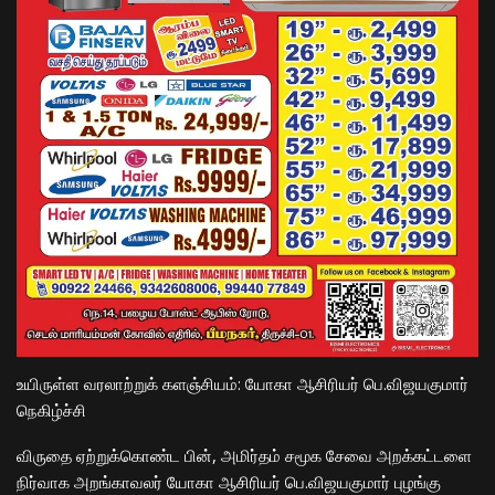
​உயிருள்ள வரலாற்றுக் களஞ்சியம்: யோகா ஆசிரியர் பெ.விஜயகுமார்
நெகிழ்ச்சி
​விருதை ஏற்றுக்கொண்ட பின், அமிர்தம் சமூக சேவை அறக்கட்டளை
நிர்வாக அறங்காவலர் யோகா ஆசிரியர் பெ.விஜயகுமார் புழங்கு