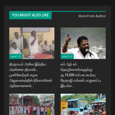
YOU MIGHT ALSO LIKE
More From Author
மாவட்டம்
மாவட்டம்
திருமயம் அகில இந்திய
எம் ஆர் எப்
அண்ணா திராவிட
தொழிலாளர்களுக்கு
முன்னேற்றக் கழக
ரூ.10,000 சம்பள உயர்வு:
அலுவலகத்தில் நிர்வாகிகள்
நேதாஜி மக்கள் பாதுகாப்பு
ஆலோசனைக்…
இயக்க…