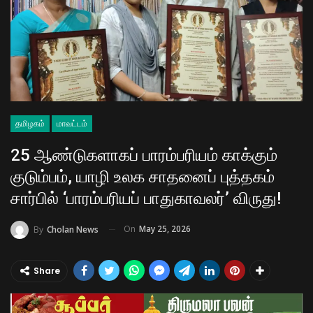
தமிழகம்
மாவட்டம்
25 ஆண்டுகளாகப் பாரம்பரியம் காக்கும்
குடும்பம், யாழி உலக சாதனைப் புத்தகம்
சார்பில் ‘பாரம்பரியப் பாதுகாவலர்’ விருது! ​
On
May 25, 2026
By
Cholan News
Share