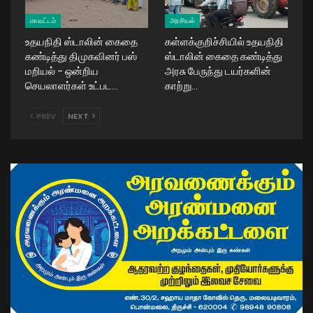
மாவட்டம்
அரசியல்
உதயநிதி ஸ்டாலின் கைதை
கள்ளக்குறிச்சியில் உதயநிதி
கண்டித்து திமுகவினர் பஸ்
ஸ்டாலின் கைதை கண்டித்து
மறியல் – ஒன்றிய
அரசு பேருந்து டயர்களின்
செயலாளர்கள் உட்பட…
காற்று…
PREV
NEXT