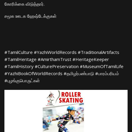
கோரிக்கை விடுத்தார்.
​சமூக ஊடக ஹேஷ்டேக்குகள்
​#TamilCulture #YazhiWorldRecords #TraditionalArtifacts
#TamilHeritage #AmirthamTrust #HeritageKeeper
#TamilHistory #CulturePreservation #MuseumOfTamilLife
#YazhiBookOfWorldRecords #தமிழர்பண்பாடு #பாரம்பரியம்
#புழங்குபொருட்கள்