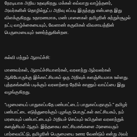
நேரடியாக அறிய உதவுகிறது. மக்கள் எவ்வாறு வாழ்ந்தனர்,
அவர்களின் தொழில்நுட்ப அறிவு எப்படி இருந்தது என்பதை இது
விளக்குகிறது. உதாரணமாக, மண் பானைகள் தமிழரின் சுற்றுச்சூழல்
நட்பு வாழ்க்கையையும், வேளாண் கருவிகள் விவசாயத்தின்
பெருமையையும் உணர்த்துகின்றன.
​கல்வி மற்றும் ஆராய்ச்சி:
மாணவர்கள், ஆராய்ச்சியாளர்கள், வரலாற்று ஆர்வலர்கள்
ஆகியோருக்கு இக்காட்சியகம் ஒரு அறிவுக் களஞ்சியமாக உள்ளது.
புத்தகங்களில் படிக்கும் வரலாற்றை நேரில் காணும் வாய்ப்பை இது
வழங்குகிறது.
​“பழமையைப் பாதுகாப்பதே பண்பாட்டைப் பாதுகாப்பதாகும்.” தமிழர்
பண்பாட்டை எடுத்துரைக்கும் புழங்கு பொருட்கள் காட்சியகம், நம்
மரபையும் பண்பாட்டையும் அறியச் செய்யும் உயிருள்ள வரலாற்றுக்
களஞ்சியம் ஆகும். இத்தகைய காட்சியகங்களை அனைவரும்
பார்வையிட்டு, தமிழரின் பெருமையை உணர வேண்டும் என்று அவர்