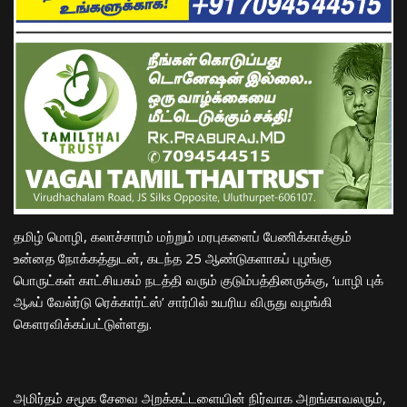
தமிழ் மொழி, கலாச்சாரம் மற்றும் மரபுகளைப் பேணிக்காக்கும்
உன்னத நோக்கத்துடன், கடந்த 25 ஆண்டுகளாகப் புழங்கு
பொருட்கள் காட்சியகம் நடத்தி வரும் குடும்பத்தினருக்கு, ‘யாழி புக்
ஆஃப் வேல்ர்டு ரெக்கார்ட்ஸ்’ சார்பில் உயரிய விருது வழங்கி
கௌரவிக்கப்பட்டுள்ளது.
​அமிர்தம் சமூக சேவை அறக்கட்டளையின் நிர்வாக அறங்காவலரும்,