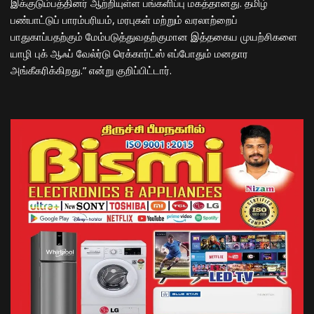
இக்குடும்பத்தினர் ஆற்றியுள்ள பங்களிப்பு மகத்தானது. தமிழ்
பண்பாட்டுப் பாரம்பரியம், மரபுகள் மற்றும் வரலாற்றைப்
பாதுகாப்பதற்கும் மேம்படுத்துவதற்குமான இத்தகைய முயற்சிகளை
யாழி புக் ஆஃப் வேல்ர்டு ரெக்கார்ட்ஸ் எப்போதும் மனதார
அங்கீகரிக்கிறது.” என்று குறிப்பிட்டார்.