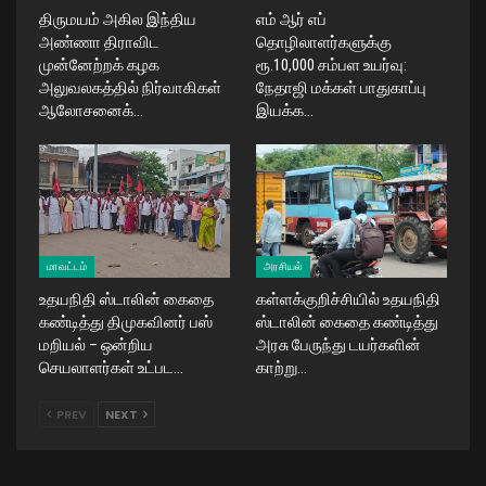
திருமயம் அகில இந்திய
எம் ஆர் எப்
அண்ணா திராவிட
தொழிலாளர்களுக்கு
முன்னேற்றக் கழக
ரூ.10,000 சம்பள உயர்வு:
அலுவலகத்தில் நிர்வாகிகள்
நேதாஜி மக்கள் பாதுகாப்பு
ஆலோசனைக்…
இயக்க…
மாவட்டம்
அரசியல்
உதயநிதி ஸ்டாலின் கைதை
கள்ளக்குறிச்சியில் உதயநிதி
கண்டித்து திமுகவினர் பஸ்
ஸ்டாலின் கைதை கண்டித்து
மறியல் – ஒன்றிய
அரசு பேருந்து டயர்களின்
செயலாளர்கள் உட்பட…
காற்று…
PREV
NEXT