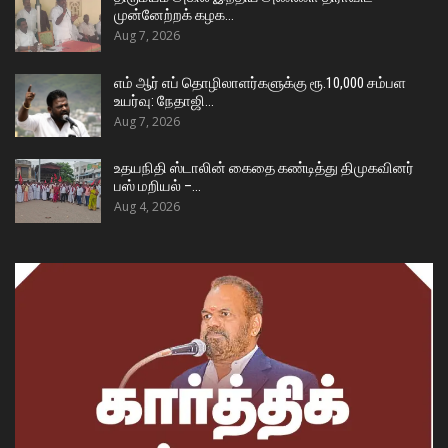
முன்னேற்றக் கழக…
Aug 7, 2026
எம் ஆர் எப் தொழிலாளர்களுக்கு ரூ.10,000 சம்பள
உயர்வு: நேதாஜி…
Aug 7, 2026
உதயநிதி ஸ்டாலின் கைதை கண்டித்து திமுகவினர்
பஸ் மறியல் –…
Aug 4, 2026