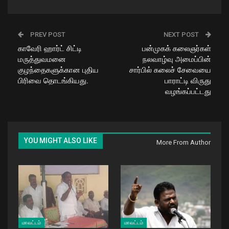
PREV POST
NEXT POST
காவேரி ஹார்ட் சிட்டி
பன்முகக் கலைஞர்கள்
மருத்துவமனை
நலவாழ்வு அமைப்பின்
குழந்தைகளுக்கான புதிய
சார்பில் கலைச் சேவையை
பிரிவை தொடங்கியது.
பாராட்டி விருது
வழங்கப்பட்டது
YOU MIGHT ALSO LIKE
More From Author
மாவட்டம்
மாவட்டம்