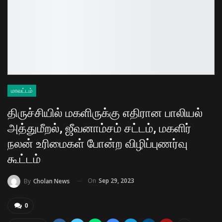
மாவட்டம்
திருச்சியில் மகளிருக்கு எதிரான பாலியல்
அத்துமீறல், ஜீவனாம்சம் சட்டம், மகளிர்
நலன் உரிமைகள் போன்ற விழிப்புணர்வு
கூட்டம்
On
Sep 29, 2023
By
Cholan News
0