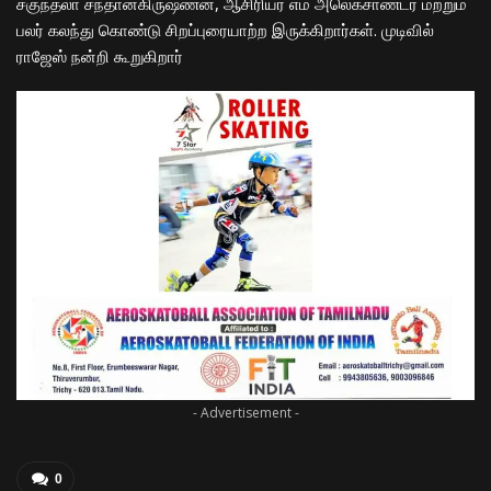
சகுந்தலா சந்தானகிருஷ்ணன், ஆசிரியர் எம் அலெக்சாண்டர் மற்றும்
பலர் கலந்து கொண்டு சிறப்புரையாற்ற இருக்கிறார்கள். முடிவில்
ராஜேஸ் நன்றி கூறுகிறார்
- Advertisement -
0