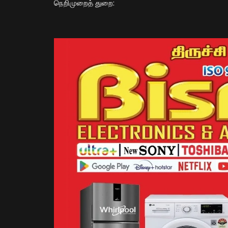
​நெறிமுறைத் துறை: