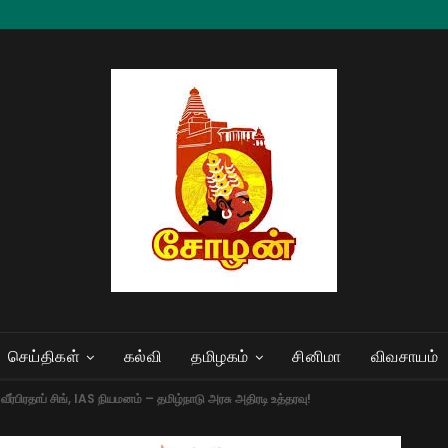
செய்திகள்
கல்வி
தமிழகம்
சினிமா
விவசாயம்
ர்பிரதாப் சிங், IAS நியமனம் – தமிழ்நாடு அரசு அதிரடி உத்தரவு!