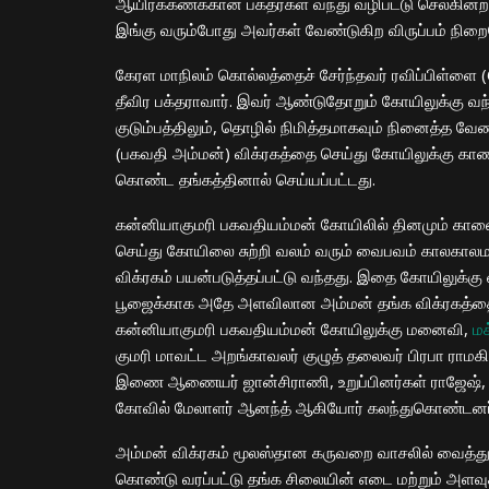
ஆயிரக்கணக்கான பக்தர்கள் வந்து வழிபட்டு செல்கின்றனர
இங்கு வரும்போது அவர்கள் வேண்டுகிற விருப்பம் நிற
கேரள மாநிலம் கொல்லத்தைச் சேர்ந்தவர் ரவிப்பிள்ள
தீவிர பக்தராவார். இவர் ஆண்டுதோறும் கோயிலுக்கு வந
குடும்பத்திலும், தொழில் நிமித்தமாகவும் நினைத்த வே
(பகவதி அம்மன்) விக்ரகத்தை செய்து கோயிலுக்கு கா
கொண்ட தங்கத்தினால் செய்யப்பட்டது.
கன்னியாகுமரி பகவதியம்மன் கோயிலில் தினமும் கால
செய்து கோயிலை சுற்றி வலம் வரும் வைபவம் காலகால
விக்ரகம் பயன்படுத்தப்பட்டு வந்தது. இதை கோயிலுக்க
பூஜைக்காக அதே அளவிலான அம்மன் தங்க விக்ரகத்தை
கன்னியாகுமரி பகவதியம்மன் கோயிலுக்கு மனைவி,
ம
குமரி மாவட்ட அறங்காவலர் குழுத் தலைவர் பிரபா ராமக
இணை ஆணையர் ஜான்சிராணி, உறுப்பினர்கள் ராஜேஷ், து
கோவில் மேலாளர் ஆனந்த் ஆகியோர் கலந்துகொண்டனர
அம்மன் விக்ரகம் மூலஸ்தான கருவறை வாசலில் வைத்து ம
கொண்டு வரப்பட்டு தங்க சிலையின் எடை மற்றும் அளவு