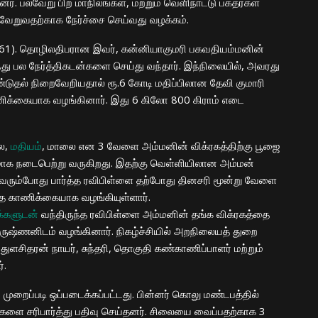
். பல்வேறு பிற மாநிலங்கள், மற்றும் வெளிநாட்டு பக்தர்கள்
ைவேறுவதற்காக நேர்ச்சை செய்வது வழக்கம்.
ை (61). தொழிலதிபரான இவர், கன்னியாகுமரி பகவதியம்மனின்
்து பல நேர்த்திகடன்களை செய்து வந்தார். இந்நிலையில், அவரது
ண்டுதல் நிறைவேறியதால் ரூ.6 கோடி மதிப்பிலான தேவி குமாரி
ணிக்கையாக வழங்கினார். இது 6 கிலோ 800 கிராம் எடை
ை,
மதியம்
, மாலை என 3 வேளை அம்மனின் விக்ரகத்திற்கு பூஜை
மாக நடைபெற்று வருகிறது. இதற்கு வெள்ளியிலான அம்மன்
ு வரும்போது பார்த்த ரவிபிள்ளை தற்போது தினசரி மூன்று வேளை
 காணிக்கையாக வழங்கியுள்ளார்.
க்களுடன்
வந்திருந்த ரவிபிள்ளை அம்மனின் தங்க விக்ரகத்தை
ிருஷ்ணனிடம் வழங்கினார். நிகழ்ச்சியில் அறநிலையத் துறை
ளசிதரன் நாயர், சுந்தரி, தொகுதி கண்காணிப்பாளர் மற்றும்
்.
ுறைப்படி ஒப்படைக்கப்பட்டது. பின்னர் கொலு மண்டபத்தில்
களை சரிபார்த்து பதிவு செய்தனர். சிலையை வைப்பதற்காக 3