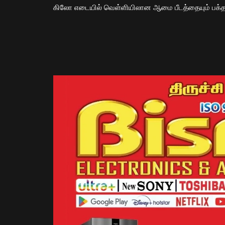
கிலோ எடையில் வெள்ளியிலான ஆமை பீடத்தையும் பக்தர