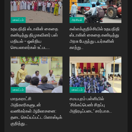
மாவட்டம்
அரசியல்
உதயநிதி ஸ்டாலின் கைதை
கள்ளக்குறிச்சியில் உதயநிதி
கண்டித்து திமுகவினர் பஸ்
ஸ்டாலின் கைதை கண்டித்து
மறியல் – ஒன்றிய
அரசு பேருந்து டயர்களின்
செயலாளர்கள் உட்பட…
காற்று…
மாவட்டம்
மாவட்டம்
மாநகராட்சி
சமயபுரம் பள்ளியில்
அதிகாரிகளுடன்
‘சிங்கப்பெண் சிறப்பு
வணிகர்கள் ஆலோசனை:
அதிரடிப்படை’ சார்பாக…
தடை செய்யப்பட்ட பிளாஸ்டிக்
குறித்து…