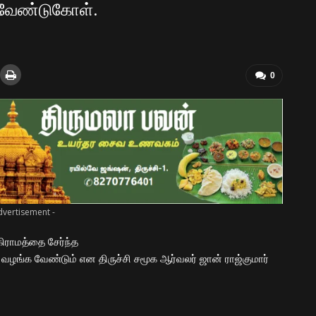
் வேண்டுகோள்.
0
dvertisement -
 கிராமத்தை சேர்ந்த
ழங்க வேண்டும் என திருச்சி சமூக ஆர்வலர் ஜான் ராஜ்குமார்