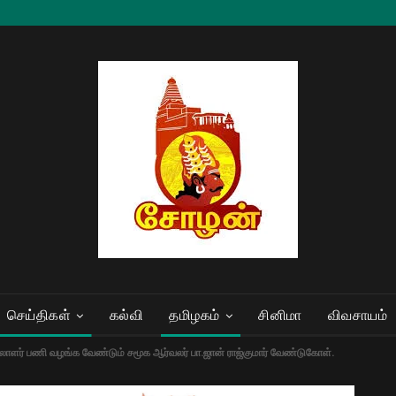
செய்திகள்
கல்வி
தமிழகம்
சினிமா
விவசாயம்
லாளர் பணி வழங்க வேண்டும் சமூக ஆர்வலர் பா.ஜான் ராஜ்குமார் வேண்டுகோள்.