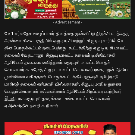
- Advertisement -
மே 1 சர்வதேச உழைப்பாளர் தினத்தை முன்னிட்டு திருச்சி எடத்தெரு
அண்ணா சிலை பகுதியில் ஏ.ஐ.டி.யு.சி மற்றும் சி.ஐ.டி.யு சார்பில் மே
தின பொதுக்கூட்டம் நடைபெற்றது. கூட்டத்திற்கு ஏ ஐ டி யு சி மாவட்ட
தலைவர் வே.நடராஜா, சிஐடியு மாவட்ட தலைவர் டி.சீனிவாசன்
ஆகியோர் தலைமை வகித்தனர். ஏஐடியுசி மாவட்ட பொதுச்
செயலாளர் க. சுரேஷ், சிஐடியு மாவட்ட செயலாளர் ரங்கராஜன் ஆகிய
முன்னிலை வகித்தனர். பொதுக்கூட்டத்தில் ஏஐடியுசி தமிழ்நாடு
மாநிலத் தலைவர் எஸ்.காசி விஸ்வநாதன், சிஐடியு மாநில துணை
பொதுச்செயலாளர் எஸ்.கண்ணன் ஆகியோர் சிறப்புரையாற்றினர்.
இறுதியாக ஏஐடியுசி தரைக்கடை சங்க மாவட்ட செயலாளர்
ஏ.அன்சர்தீன் நன்றி கூறினார்.