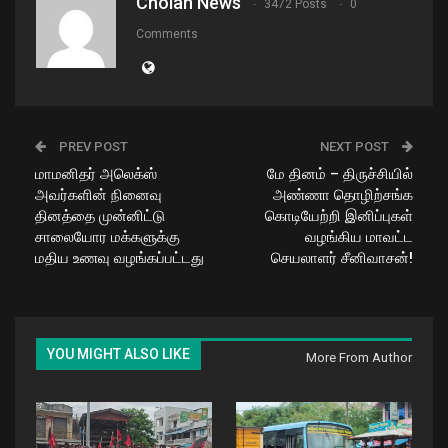
Cholan News
3472 Posts
0
Comments
PREV POST
NEXT POST
மாமனிதர் அலெக்ஸ்
மே தினம் – திருச்சியில்
அவர்களின் நினைவு
அண்ணா தொழிற்சங்க
தினத்தை முன்னிட்டு
கொடியேற்றி இனிப்புகள்
சாலையோர மக்களுக்கு
வழங்கிய மாவட்ட
மதிய உணவு வழங்கப்பட்டது
செயலாளர் சீனிவாசன்!
YOU MIGHT ALSO LIKE
More From Author