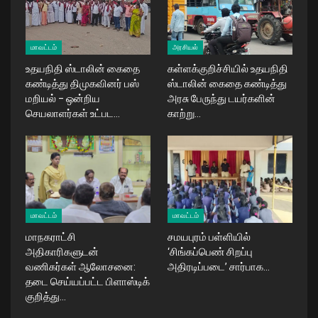
மாவட்டம்
அரசியல்
உதயநிதி ஸ்டாலின் கைதை
கள்ளக்குறிச்சியில் உதயநிதி
கண்டித்து திமுகவினர் பஸ்
ஸ்டாலின் கைதை கண்டித்து
மறியல் – ஒன்றிய
அரசு பேருந்து டயர்களின்
செயலாளர்கள் உட்பட…
காற்று…
மாவட்டம்
மாவட்டம்
மாநகராட்சி
சமயபுரம் பள்ளியில்
அதிகாரிகளுடன்
‘சிங்கப்பெண் சிறப்பு
வணிகர்கள் ஆலோசனை:
அதிரடிப்படை’ சார்பாக…
தடை செய்யப்பட்ட பிளாஸ்டிக்
குறித்து…