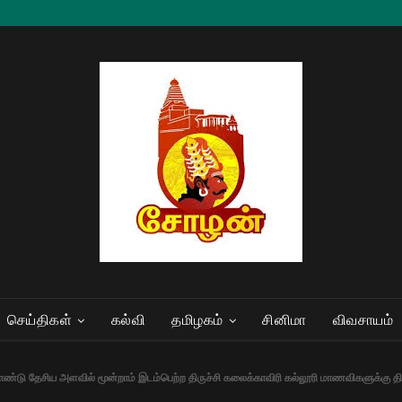
செய்திகள்
கல்வி
தமிழகம்
சினிமா
விவசாயம்
ண்டு தேசிய அளவில் மூன்றாம் இடம்பெற்ற திருச்சி கலைக்காவிரி கல்லூரி மாணவிகளுக்கு திருச