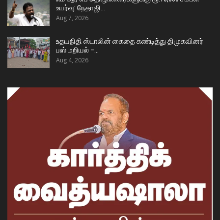
உயர்வு: நேதாஜி…
Aug 7, 2026
உதயநிதி ஸ்டாலின் கைதை கண்டித்து திமுகவினர்
பஸ் மறியல் –…
Aug 4, 2026