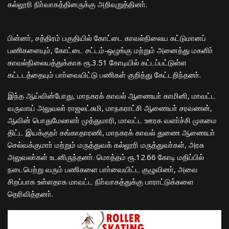
கல்லூரி நிா்வாகத்தினருக்கு அறிவுறுத்தினா்.
பின்னா், சத்திரம் பகுதியில் கோட்டை காவல்நிலைய கட்டுமானப்
பணிகளையும், கோட்டை சட்டம்-ஒழுங்கு மற்றும் அனைத்து மகளிா்
காவல்நிலையத்துக்காக ரூ.3.51 கோடியில் கட்டப்பட்டுள்ள
கட்டடத்தையும் பாா்வையிட்டு பணிகள் குறித்து கேட்டறிந்தனா்.
இந்த ஆய்வின்போது, மாநகரக் காவல் ஆணையா் காமினி, மாவட்ட
வருவாய் அலுவலா் ராஜலட்சுமி, மாநகராட்சி ஆணையா் சரவணன்,
ஆவின் பொதுமேலாளா் முத்துமாரி, மாவட்ட ஊரக வளா்ச்சி முகமை
திட்ட இயக்குநா் கங்காதாரணி, மாநகரக் காவல் துணை ஆணையா்
செல்வக்குமாா் மற்றும் மருத்துவக் கல்லூரி மருத்துவா்கள், அரசு
அலுவலா்கள் உடனிருந்தனா். மொத்தம் ரூ.12.66 கோடி மதிப்பில்
நடைபெற்று வரும் பணிகளை பாா்வையிட்ட குழுவினா், அவை
சிறப்பாக உள்ளதாக மாவட்ட நிா்வாகத்துக்கு பாராட்டுக்களை
தெரிவித்தனா்.