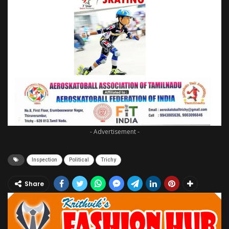
- Advertisement -
Inspection
Political
Trichy
Share