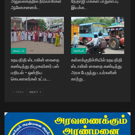
அலுவலகத்தில் நிர்வாகிகள்
நேதாஜி மக்கள் பாதுகாப்பு
ஆலோசனைக்…
இயக்க…
மாவட்டம்
அரசியல்
உதயநிதி ஸ்டாலின் கைதை
கள்ளக்குறிச்சியில் உதயநிதி
கண்டித்து திமுகவினர் பஸ்
ஸ்டாலின் கைதை கண்டித்து
மறியல் – ஒன்றிய
அரசு பேருந்து டயர்களின்
செயலாளர்கள் உட்பட…
காற்று…
PREV
NEXT