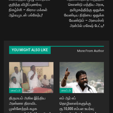
குறித்த விழிப்புணர்வு
கொண்டு மத்திய அரசு,
நிகழ்ச்சி – கிராம மக்கள்
தமிழகத்திற்கு ஒதுக்க
ஆர்வமுடன் பங்கேற்பு!
வேண்டிய நிதியை ஒதுக்க
வேண்டும் – அமைச்சர்
அன்பில் மகேஷ் பேட்டி!
YOU MIGHT ALSO LIKE
More From Author
மாவட்டம்
மாவட்டம்
திருமயம் அகில இந்திய
எம் ஆர் எப்
அண்ணா திராவிட
தொழிலாளர்களுக்கு
முன்னேற்றக் கழக
ரூ.10,000 சம்பள உயர்வு: