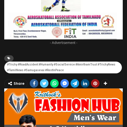
- Advertisement -
#Trichy #RoadAccident #Humanity #SocialService #AmirthamTrust #TrichyNews
#TamilNews #Samugasevai #RestInPeace
Share