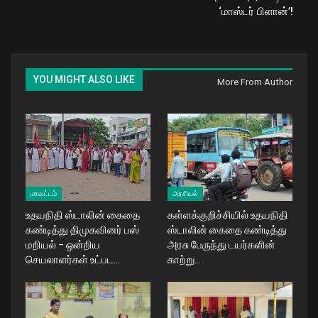
‘மாஸ்டர் பிளான்’!
YOU MIGHT ALSO LIKE
More From Author
மாவட்டம்
அரசியல்
உதயநிதி ஸ்டாலின் கைதை
கள்ளக்குறிச்சியில் உதயநிதி
கண்டித்து திமுகவினர் பஸ்
ஸ்டாலின் கைதை கண்டித்து
மறியல் – ஒன்றிய
அரசு பேருந்து டயர்களின்
செயலாளர்கள் உட்பட…
காற்று…