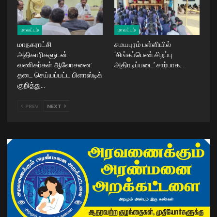
மாவட்டம்
மாவட்டம்
மாநகராட்சி
சமயபுரம் பள்ளியில்
அதிகாரிகளுடன்
‘சிங்கப்பெண் சிறப்பு
வணிகர்கள் ஆலோசனை:
அதிரடிப்படை’ சார்பாக…
தடை செய்யப்பட்ட பிளாஸ்டிக்
குறித்து…
PREV
NEXT