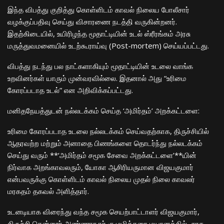
​இந்த விபத்து குறித்து கொள்ளிடம் காவல் நிலைய போலீசார்
வழக்குப்பதிவு செய்து விசாரணை நடத்தி வருகின்றனர்.
இதற்கிடையில், உயிரிழந்த மூதாட்டியின் உடல் ஸ்ரீரங்கம் அரசு
மருத்துவமனையில் உடற்கூராய்வு (Post-mortem) செய்யப்பட்டது.
​விபத்து நடந்து பல நாட்களாகியும் மூதாட்டியின் உடலை வாங்க
உறவினர்கள் யாரும் முன்வரவில்லை. இதனால் அது “உரிமை
கோரப்படாத உடல்” என அறிவிக்கப்பட்டது.
​மனிதநேயத்துடன் நல்லடக்கம் செய்த ‘அமிர்தம்’ அறக்கட்டளை:
​உரிமை கோரப்படாத உடலை நல்லடக்கம் செய்வதற்காக, திருச்சியில்
ஆதரவற்ற மற்றும் அனாதை பிணங்களை தொடர்ந்து நல்லடக்கம்
செய்து வரும் **‘அமிர்தம் சமூக சேவை அறக்கட்டளை’**யின்
நிர்வாக அறங்காவலரும், யோகா ஆசிரியருமான விஜயகுமார்
என்பவருக்கு கொள்ளிடம் காவல் நிலைய முதல் நிலை காவலர்
மரகதம் தகவல் அளித்தார்.
​உடனடியாக விரைந்து வந்த சமூக செயற்பாட்டாளர் விஜயகுமார்,
திருச்சி தென்னூர் அண்ணாநகர் குழுமிக்கரை மயானத்தில், சரக