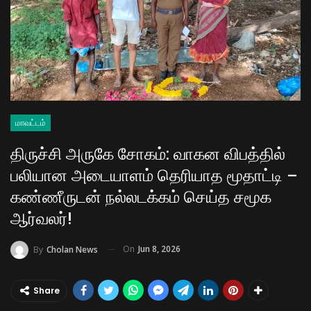
மாவட்டம்
திருச்சி அருகே சோகம்: வாகன விபத்தில்
பலியான அடையாளம் தெரியாத மூதாட்டி –
கண்ணீருடன் நல்லடக்கம் செய்த சமூக
ஆர்வலர்!
On
Jun 8, 2026
By
Cholan News
Share