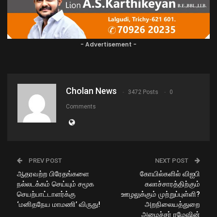
- Advertisement -
Cholan News
3472 Posts
0
Comments
PREV POST
NEXT POST
ஆதரவற்ற பிரேதங்களை
கோயில்களில் விஐபி
நல்லடக்கம் செய்யும் சமூக
கலாச்சாரத்திற்கும்
செயற்பாட்டாளர்க்கு
ஊழலுக்கும் முற்றுப்புள்ளி?
‘மனிதநேய மாமணி’ விருது!
அறநிலையத்துறை
அமைச்சர் ரமேஷின்