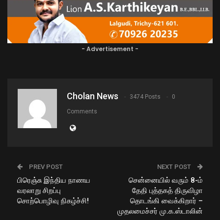
- Advertisement -
Cholan News
3474 Posts
0
Comments
PREV POST
NEXT POST
பிரெஞ்சு இந்திய நாணய
சென்னையில் வரும் 8-ம்
வரலாறு சிறப்பு
தேதி புத்தகத் திருவிழா
சொற்பொழிவு நிகழ்ச்சி!
தொடங்கி வைக்கிறார் –
முதலமைச்சர் மு.க.ஸ்டாலின்