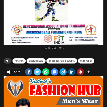
- Advertisement -
AIADMK
cholan news
Edappadi Palaniswami.
thiruvallur
Share