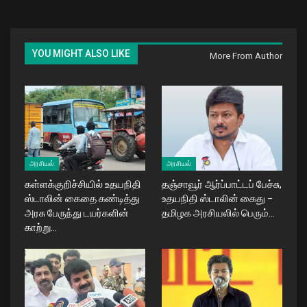
YOU MIGHT ALSO LIKE
More From Author
அரசியல்
அரசியல்
கள்ளக்குறிச்சியில் உதயநிதி
தஞ்சாவூர் ஆர்ப்பாட்டப் பேச்சு,
ஸ்டாலின் கைதை கண்டித்து
உதயநிதி ஸ்டாலின் கைது –
அரசு பேருந்து டயர்களின்
தமிழக அரசியலில் பெரும்…
காற்று…